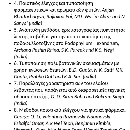
4. Ποιοτικός έλεγχος και τυποποίηση
φαρμακευτικών και αρωματικών φυτών,
Anjan
Bhattacharyya, Rajlaxmi Poi, MD. Wasim Aktar and N.
Sanyal (India)
5. Ανάπτυξη μεθόδου χρωματογραφίας πυκνότητας
λεπτής στιβάδας για την ποσοτικοποίηση της
ποδοφυλλοτοξίνης στο Podophyllum Hexandrum,
Archana Peshin Raina, S.K. Pareek and K.S. Negi
(India)
6. Τυποποίηση πολυβοτανικών σκευασμάτων με
χρήση ενώσεων δεικτών,
B.D. Gupta, N.K. Satti, V.K.
Gupta, Prabhu Dutt and K.A. Suri (India)
7. Παραλλαγές χαρακτηριστικών του ελαίου
λεβάντας που παράγεται από διαφορετικές τεχνικές
υδροαπόσταξης,
G. D. Kiran Babu and Bukram Singh
(India)
8. Μέθοδοι ποιοτικού ελέγχου για φυτικά φάρμακα,
George Q. Li, Valentina Razmovski-Naumovski,
Eshaifol Omar, Ark Wei Teoh, Benjamin Kimble,