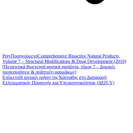
Prev
Προηγούμενο
Comprehensive Bioactive Natural Products,
Volume 7 – Structural Modifications & Drug Development (2010)
[Περιεκτικά βιοενεργά φυσικά προϊόντα, τόμος 7 – Δομικές
τροποποιήσεις & ανάπτυξη φαρμάκων]
Επόμενο
Η ιατρική χρήση της Κάνναβης στη Διαταραχή
Ελλειμματικής Προσοχής και Υπερκινητικότητας (ΔΕΠ-Υ)