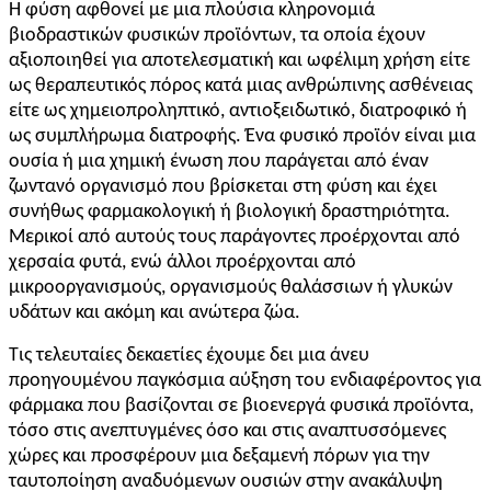
Η φύση αφθονεί με μια πλούσια κληρονομιά
βιοδραστικών φυσικών προϊόντων, τα οποία έχουν
αξιοποιηθεί για αποτελεσματική και ωφέλιμη χρήση είτε
ως θεραπευτικός πόρος κατά μιας ανθρώπινης ασθένειας
είτε ως χημειοπροληπτικό, αντιοξειδωτικό, διατροφικό ή
ως συμπλήρωμα διατροφής. Ένα φυσικό προϊόν είναι μια
ουσία ή μια χημική ένωση που παράγεται από έναν
ζωντανό οργανισμό που βρίσκεται στη φύση και έχει
συνήθως φαρμακολογική ή βιολογική δραστηριότητα.
Μερικοί από αυτούς τους παράγοντες προέρχονται από
χερσαία φυτά, ενώ άλλοι προέρχονται από
μικροοργανισμούς, οργανισμούς θαλάσσιων ή γλυκών
υδάτων και ακόμη και ανώτερα ζώα.
Τις τελευταίες δεκαετίες έχουμε δει μια άνευ
προηγουμένου παγκόσμια αύξηση του ενδιαφέροντος για
φάρμακα που βασίζονται σε βιοενεργά φυσικά προϊόντα,
τόσο στις ανεπτυγμένες όσο και στις αναπτυσσόμενες
χώρες και προσφέρουν μια δεξαμενή πόρων για την
ταυτοποίηση αναδυόμενων ουσιών στην ανακάλυψη