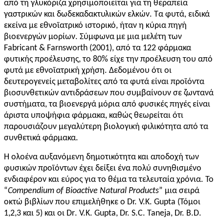
από τη γλυκόριζα χρησιμοποιείται για τη θεραπεία
γαστρικών και δωδεκαδακτυλικών ελκών. Τα φυτά, ειδικά
εκείνα με εθνοϊατρικό ιστορικό, ήταν η κύρια πηγή
βιοενεργών μορίων. Σύμφωνα με μια μελέτη των
Fabricant & Farnsworth (2001), από τα 122 φάρμακα
φυτικής προέλευσης, το 80% είχε την προέλευση του από
φυτά με εθνοϊατρική χρήση. Δεδομένου ότι οι
δευτερογενείς μεταβολίτες από τα φυτά είναι προϊόντα
βιοσυνθετικών αντιδράσεων που συμβαίνουν σε ζωντανά
συστήματα, τα βιοενεργά μόρια από φυσικές πηγές είναι
άριστα υποψήφια φάρμακα, καθώς θεωρείται ότι
παρουσιάζουν μεγαλύτερη βιολογική φιλικότητα από τα
συνθετικά φάρμακα.
Η ολοένα αυξανόμενη δημοτικότητα και αποδοχή των
φυσικών προϊόντων έχει δείξει ένα πολύ συνηθισμένο
ενδιαφέρον και εύρος για το θέμα τα τελευταία χρόνια. Το
“
Compendium of Bioactive Natural Products
” μια σειρά
οκτώ βιβλίων που επιμελήθηκε ο Dr. V.K. Gupta (Τόμοι
1,2,3 και 5) και οι
Dr
. V.K. Gupta, Dr. S.C. Taneja, Dr. B.D.