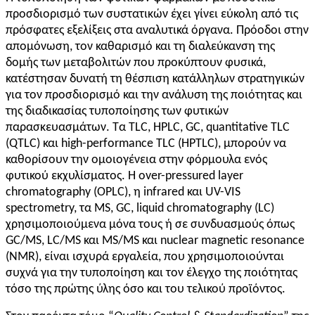
προσδιορισμό των συστατικών έχει γίνει εύκολη από τις
πρόσφατες εξελίξεις στα αναλυτικά όργανα. Πρόοδοι στην
απομόνωση, τον καθαρισμό και τη διαλεύκανση της
δομής των μεταβολιτών που προκύπτουν φυσικά,
κατέστησαν δυνατή τη θέσπιση κατάλληλων στρατηγικών
για τον προσδιορισμό και την ανάλυση της ποιότητας και
της διαδικασίας τυποποίησης των φυτικών
παρασκευασμάτων. Τα TLC, HPLC, GC, quantitative TLC
(QTLC) και high-performance TLC (HPTLC), μπορούν να
καθορίσουν την ομοιογένεια στην φόρμουλα ενός
φυτικού εκχυλίσματος. Η
o
ver-pressured layer
chromatography (OPLC), η infrared και UV-VIS
spectrometry, τα MS, GC, liquid chromatography (LC)
χρησιμοποιούμενα μόνα τους ή σε συνδυασμούς όπως
GC/MS, LC/MS και MS/MS και nuclear magnetic resonance
(NMR), είναι ισχυρά εργαλεία, που χρησιμοποιούνται
συχνά για την τυποποίηση και τον έλεγχο της ποιότητας
τόσο της πρώτης ύλης όσο και του τελικού προϊόντος.