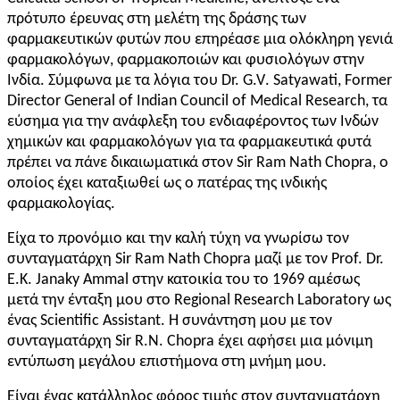
πρότυπο έρευνας στη μελέτη της δράσης των
φαρμακευτικών φυτών που επηρέασε μια ολόκληρη γενιά
φαρμακολόγων, φαρμακοποιών και φυσιολόγων στην
Ινδία. Σύμφωνα με τα λόγια του
Dr.
G.
V
. Satyawati, Former
Director General of Indian Council of Medical Research, τα
εύσημα για την ανάφλεξη του ενδιαφέροντος των Ινδών
χημικών και φαρμακολόγων για τα φαρμακευτικά φυτά
πρέπει να πάνε δικαιωματικά στον Sir Ram Nath Chopra, ο
οποίος έχει καταξιωθεί ως ο πατέρας της ινδικής
φαρμακολογίας.
Είχα το προνόμιο και την καλή τύχη να γνωρίσω τον
συνταγματάρχη
Sir
Ram Nath Chopra μαζί με τον Prof. Dr.
E.K. Janaky Ammal στην κατοικία του το 1969 αμέσως
μετά την ένταξη μου στο Regional Research Laboratory ως
ένας Scientific Assistant. Η συνάντηση μου με τον
συνταγματάρχη Sir R.N. Chopra έχει αφήσει μια μόνιμη
εντύπωση μεγάλου επιστήμονα στη μνήμη μου.
Είναι ένας κατάλληλος φόρος τιμής στον συνταγματάρχη