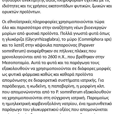
θησαυροί ανεκτίμητης αξίας πληροφοριών σχετικά με τις
ιδιότητες και τις χρήσεις εκατοντάδων φυτικών, ζωικών και
ορυκτών προϊόντων.
Οι εθνοϊατρικές πληροφορίες χρησιμοποιούνται τώρα
όλο και περισσότερο στην αναζήτηση νέων βιοενεργών
μορίων από φυσικά προϊόντα. Πολλά γνωστά φυτά όπως
η γλυκόριζα (Glycyrrhizaglabra), το μύρο (Commiphora sps)
και το λατέξ στην κάψουλα παπαρούνας (Papaver
somniferum) αναφέρθηκαν σε πήλινες πλάκες που
χρονολογούνται από το 2600 π.Χ., που βρέθηκαν στην
Μεσοποταμία. Αυτά τα φυτά και τα παράγωγα τους
εξακολουθούν να χρησιμοποιούνται σε διάφορες μορφές
ως φυτικά φάρμακα καθώς και καθαρά προϊόντα
απομόνωσης σε διαφορετικά συστήματα ιατρικής. Για
παράδειγμα, η κωδεΐνη, η παπαβερίνη, η μορφίνη κλπ.
που απομονώνονται από το P. somniferum εξακολουθούν
να χρησιμοποιούνται στη σύγχρονη ιατρική. Παρομοίως
η ημιηλεκτρική καρβενοξολόνη νατρίου, ένα ημισυνθετικό
παράγωγο του γλυκυρρετικού οξέος που απομονώνεται