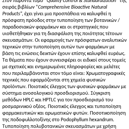
Στον παρόντα τόμο “
Quality Control & Standardization
” της
σειράς βιβλίων “
Comprehensive Bioactive Natural
Products
”, έχει γίνει μια προσπάθεια να καλυφθεί η
πρόσφατη πρόοδος στην τυποποίηση των βοτανικών /
παραδοσιακών φαρμάκων και οι στρατηγικές που
υιοθετήθηκαν για τη διασφάλιση της ποιότητας τέτοιων
σκευασμάτων. Οι εφαρμογές των πρόσφατων αναλυτικών
τεχνικών στην τυποποίηση αυτών των φαρμάκων με
βάση τις ενώσεις δεικτών έχουν επίσης καλυφθεί ευρέως.
Τα θέματα που έχουν συνεισφέρει οι ειδικοί στους τομείς
με σχετικές και ενημερωμένες πληροφορίες και μελέτες
που περιλαμβάνονται στον τόμο είναι: Χρωματογραφικές
τεχνικές που εφαρμόζονται στη χημεία φυσικών
προϊόντων. Ποιοτικός έλεγχος των φυσικών φαρμάκων με
σύστημα ανοσολογικού προσδιορισμού. Σύγκριση
μεθόδων HPLC και HPTLC για τον προσδιορισμό του
ροσμαρινικού οξέος. Ποιοτικός έλεγχος και τυποποίηση
φαρμακευτικών και αρωματικών φυτών. Ποσοτικοποίηση
της ποδοφυλλοτοξίνης στο Podophyllum hexandrum.
Τυποποίηση πολυβοτανικών σκευασμάτων με χρήση