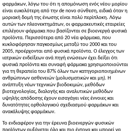
φαρμάκων, λόγω του ότι η απομόνωση ενός νέου μορίου
είναι ευκολότερη από την de novo σύνθεση, ειδικά όταν η
μοριακή δομή της ένωσης είναι πολύ περίπλοκη. Λόγω
αυτών των πλεονεκτημάτων, οι φαρμακευτικές εταιρείες
επιλέγουν φάρμακα που βασίζονται σε βιοενεργά φυσικά
προϊόντα. Περισσότερα από 20 νέα φάρμακα, που
κυκλοφόρησαν παγκοσμίως μεταξύ του 2000 και του
2005, προέρχονται από φυσικά προϊόντα. Ο έλεγχος των
ιατρικών ενδείξεων ανά πηγή ενώσεων έχει δείξει ότι
φυσικά προϊόντα και συναφή φάρμακα χρησιμοποιούνται
για τη θεραπεία του 87% όλων των κατηγοριοποιημένων
ανθρώπινων ασθενειών (μολυσματικών και μη). Η
ανάπτυξη νέων τεχνικών βιοδοκιμών, μεθόδων
βιοτεχνολογίας, διαλογής και αναλυτικών μεθόδων
υψηλής απόδοσης έχουν εισαγάγει νέες έννοιες και
δυνατότητες ορθολογικού σχεδιασμού φαρμάκων και
ανακάλυψης φαρμάκων.
Το ενδιαφέρον για την έρευνα βιοενεργών φυσικών
προϊόντων αυξάνεται όλο και πιο έντονα και μπορεί να