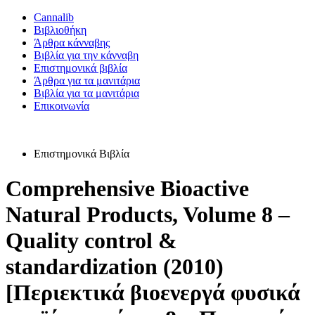
Cannalib
Βιβλιοθήκη
Άρθρα κάνναβης
Βιβλία για την κάνναβη
Επιστημονικά βιβλία
Άρθρα για τα μανιτάρια
Βιβλία για τα μανιτάρια
Επικοινωνία
Επιστημονικά Βιβλία
Comprehensive Bioactive
Natural Products, Volume 8 –
Quality control &
standardization (2010)
[Περιεκτικά βιοενεργά φυσικά