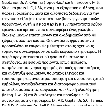
Gupta και Dr. A.K.Verma (Τόμοι 4,6,7 και 8), έκδοσης MIS.
Studium press LLC, USA, είναι μια εξαιρετική συλλογή, που
παρέχει ολοκληρωμένα και αξιόπιστα δεδομένα για την
τρέχουσα εξέλιξη στον τομέα των βιοενεργών φυσικών
προϊόντων. Αυτή η σειρά περιέχει 139 πρωτότυπα άρθρα
έρευνας και κριτικής που συνεισφέρει ένας γαλαξίας
διακεκριμένων επιστημόνων και ακαδημαϊκών από 40
χώρες σε όλο τον κόσμο. Οι συντάκτες φρόντισαν να
προσκαλέσουν επιφανείς μελετητές στους σχετικούς
τομείς να συνεισφέρουν σε κάθε κεφάλαιο της σειράς. Η
σειρά πραγματεύεται ευρύ φάσμα θεμάτων που
σχετίζονται με φυσικά προϊόντα, όπως εκχύλιση,
απομόνωση και χαρακτηρισμός, δομικές τροποποιήσεις
και ανάπτυξη φαρμάκων, ποιοτικός έλεγχος και
τυποποίηση και, ανοσοτροποποίηση και ανοσοενισχυτικά
εμβολίων, αντιοξειδωτικά και διατροφοφαρμακευτικά,
αποτελεσματικότητα, ασφάλεια και κλινική αξιολόγηση
(Μέρη-1 και 2) και δυνατότητες και προκλήσεις. Οι
συντάκτες αυτής της σειράς, Dr. V.K. Gupta, Dr. S.C. Taneja,