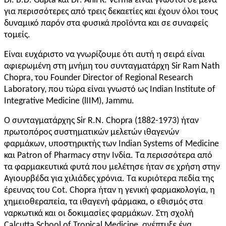
Dr. B.D. Gupta και
Dr
. Anil K. Verma είναι γνωστοί σε μένα
για περισσότερες από τρεις δεκαετίες και έχουν όλοι τους
δυναμικό παρόν στα φυσικά προϊόντα και σε συναφείς
τομείς.
Είναι ευχάριστο να γνωρίζουμε ότι αυτή η σειρά είναι
αφιερωμένη στη μνήμη του συνταγματάρχη Sir Ram Nath
Chopra, του Founder Director of Regional Research
Laboratory, που τώρα είναι γνωστό ως Indian Institute of
Integrative Medicine (lIIM), Jammu.
Ο συνταγματάρχης Sir R.N. Chopra (1882-1973) ήταν
πρωτοπόρος συστηματικών μελετών ιθαγενών
φαρμάκων, υποστηρικτής των Indian Systems of Medicine
και Patron of Pharmacy στην Ινδία. Τα περισσότερα από
τα φαρμακευτικά φυτά που μελέτησε ήταν σε χρήση στην
Αγιουρβέδα για χιλιάδες χρόνια. Τα κυριότερα πεδία της
έρευνας του
Cot.
Chopra ήταν η γενική φαρμακολογία, η
χημειοθεραπεία, τα ιθαγενή φάρμακα, ο εθισμός στα
ναρκωτικά και οι δοκιμασίες φαρμάκων. Στη σχολή
Calcutta
S
chool of Tropical Medicine, ανέπτυξε ένα