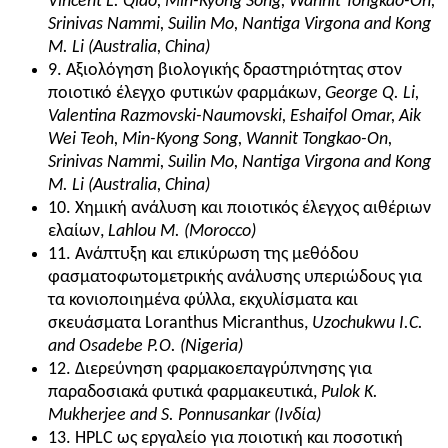
Vincent L. Qiao, Min-Kyong Song, Wannit Tongkao-On,
Srinivas Nammi, Suilin Mo, Nantiga Virgona and Kong
M. Li (Australia, China)
9. Αξιολόγηση βιολογικής δραστηριότητας στον
ποιοτικό έλεγχο φυτικών φαρμάκων,
George Q. Li,
Valentina Razmovski-Naumovski, Eshaifol Omar, Aik
Wei Teoh, Min-Kyong Song, Wannit Tongkao-On,
Srinivas Nammi, Suilin Mo, Nantiga Virgona and Kong
M. Li (Australia, China)
10. Χημική ανάλυση και ποιοτικός έλεγχος αιθέριων
ελαίων,
Lahlou M. (Morocco)
11. Ανάπτυξη και επικύρωση της μεθόδου
φασματοφωτομετρικής ανάλυσης υπεριώδους για
τα κονιοποιημένα φύλλα, εκχυλίσματα και
σκευάσματα Loranthus Micranthus,
Uzochukwu I.C.
and Osadebe P.O. (Nigeria)
12. Διερεύνηση φαρμακοεπαγρύπνησης για
παραδοσιακά φυτικά φαρμακευτικά,
Pulok K.
Mukherjee and S. Ponnusankar (Ινδία)
13. HPLC ως εργαλείο για ποιοτική και ποσοτική