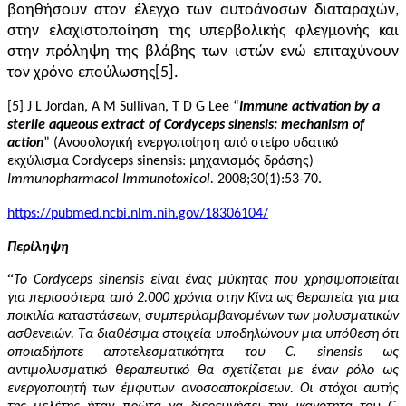
βοηθήσουν στον έλεγχο των αυτοάνοσων διαταραχών,
στην ελαχιστοποίηση της υπερβολικής φλεγμονής και
στην πρόληψη της βλάβης των ιστών ενώ επιταχύνουν
τον χρόνο επούλωσης[5].
[5] J L Jordan, A M Sullivan, T D G Lee “
Immune activation by a
sterile aqueous extract of Cordyceps sinensis: mechanism of
action
” (Ανοσολογική ενεργοποίηση από στείρο υδατικό
εκχύλισμα Cordyceps sinensis: μηχανισμός δράσης)
Immunopharmacol Immunotoxicol.
2008;30(1):53-70.
https://pubmed.ncbi.nlm.nih.gov/18306104/
Περίληψη
“
Το Cordyceps sinensis είναι ένας μύκητας που χρησιμοποιείται
για περισσότερα από 2.000 χρόνια στην Κίνα ως θεραπεία για μια
ποικιλία καταστάσεων, συμπεριλαμβανομένων των μολυσματικών
ασθενειών. Τα διαθέσιμα στοιχεία υποδηλώνουν μια υπόθεση ότι
οποιαδήποτε αποτελεσματικότητα του C. sinensis ως
αντιμολυσματικό θεραπευτικό θα σχετίζεται με έναν ρόλο ως
ενεργοποιητή των έμφυτων ανοσοαποκρίσεων. Οι στόχοι αυτής