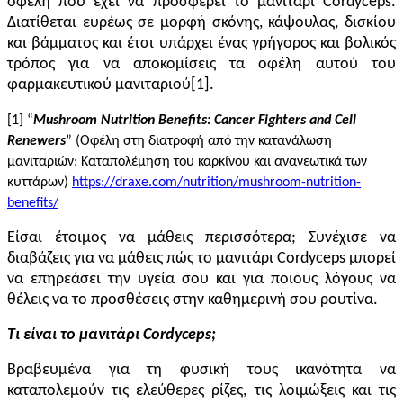
οφέλη που έχει να προσφέρει το μανιτάρι Cordyceps.
Διατίθεται ευρέως σε μορφή σκόνης, κάψουλας, δισκίου
και βάμματος και έτσι υπάρχει ένας γρήγορος και βολικός
τρόπος για να αποκομίσεις τα οφέλη αυτού του
φαρμακευτικού μανιταριού[1].
[
1
] “
Mushroom Nutrition Benefits: Cancer Fighters and Cell
Renewers
”
(
Οφέλη στη διατροφή
από την κατανάλωση
μανιταριών: Καταπολέμηση του καρκίνου και ανανεωτικά
των
κυττάρων
)
https://draxe.com/nutrition/mushroom-nutrition-
benefits/
Είσαι έτοιμος να μάθεις περισσότερα; Συνέχισε να
διαβάζεις για να μάθεις πώς το μανιτάρι Cordyceps μπορεί
να επηρεάσει την υγεία σου και για ποιους λόγους να
θέλεις να το προσθέσεις στην καθημερινή σου ρουτίνα.
Τι είναι το μανιτάρι Cordyceps;
Βραβευμένα για τη φυσική τους ικανότητα να
καταπολεμούν τις ελεύθερες ρίζες, τις λοιμώξεις και τις