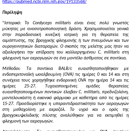
https://pubmed.ncbi.nlm.nih.gov/19133568/
Περίληψη
“
Ιστορικό: Το Cordyceps militaris είναι ένας πολύ γνωστός
μύκητας με ανοσοτροποποιητική δράση. Χρησιμοποιείται γενικά
στην παραδοσιακή κινεζική ιατρική για τη θεραπεία της
αιμόπτυσης, της βρογχικής φλεγμονής ή των πνευμόνων και των
ουρογεννητικών διαταραχών. Ο σκοπός της μελέτης μας ήταν να
αξιολογήσει την επίδραση του καλλιεργημένου C. militaris στη
φλεγμονή των αεραγωγών σε ένα μοντέλο άσθματος
σε
ποντ
ίκια
.
Μέθοδοι: Τα ποντίκια BALB/c ευαισθητοποιήθηκαν με
ενδοπεριτοναϊκή ωοαλβουμίνη (OVA) τις ημέρες 0 και 14 και στη
συνέχεια τους χορηγήθηκε ενδορινική OVA την ημέρα 14 και τις
ημέρες 25-27. Τυχαιοποιημένες ομάδες θεραπείας
ευαισθητοποιημένων ποντικών έλαβαν C. militaris, πρεδνιζολόνη,
μοντελουκάστη ή εικονικό φάρμακο με καθετήρα από τις ημέρες
15-27. Προσδιορίστηκε η υπεραντιδραστικότητα των αεραγωγών
στη μεθαχολίνη με αεροζόλ. Το υγρό και ο ορός της
βρογχοκυψελιδικής πλύσης αναλύθηκαν για να εκτιμηθεί η
φλεγμονή των αεραγωγών.