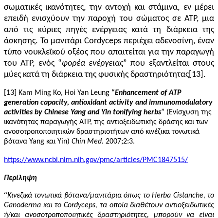
σωματικές ικανότητες, την αντοχή και στάμινα, εν μέρει
επειδή ενισχύουν την παροχή του σώματος σε ATP, μια
από τις κύριες πηγές ενέργειας κατά τη διάρκεια της
άσκησης. Το μανιτάρι Cordyceps περιέχει αδενοσίνη, έναν
τύπο νουκλεϊκού οξέος που απαιτείται για την παραγωγή
του ATP, ενός “
φορέα ενέργειας
” που εξαντλείται στους
μύες κατά τη διάρκεια της φυσικής δραστηριότητας[13].
[13] Kam Ming Ko, Hoi Yan Leung “
Enhancement of ATP
generation capacity, antioxidant activity and immunomodulatory
activities by Chinese Yang and Yin tonifying herbs
” (Ενίσχυση της
ικανότητας παραγωγής ATP, της αντιοξειδωτικής δράσης και των
ανοσοτροποποιητικών δραστηριοτήτων από κινέζικα τονωτικά
βότανα Yang και Yin)
Chin Med.
2007;2:3.
https://www.ncbi.nlm.nih.gov/pmc/articles/PMC1847515/
Περίληψη
“
Κινεζικά τονωτικά βότανα/
μανιτάρια
όπως το Herba Cistanche, το
Ganoderma και το Cordyceps, τα οποία διαθέτουν αντιοξειδωτικές
ή/
και ανοσοτροποποιητικές δραστηριότητες, μπορούν να είναι