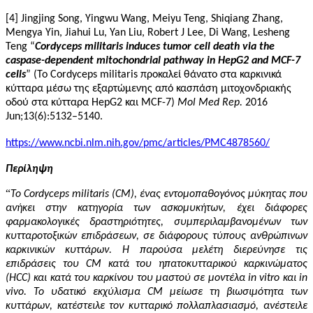
[4] Jingjing Song, Yingwu Wang, Meiyu Teng, Shiqiang Zhang,
Mengya Yin, Jiahui Lu, Yan Liu, Robert J Lee, Di Wang, Lesheng
Teng “
Cordyceps militaris induces tumor cell death via the
caspase-dependent mitochondrial pathway in HepG2 and MCF-7
cells
” (Το Cordyceps militaris προκαλεί θάνατο στα καρκινικά
κύτταρα μέσω της εξαρτώμενης από κασπάση μιτοχονδριακής
οδού στα κύτταρα HepG2 και MCF-7)
Mol Med Rep.
2016
Jun;13(6):5132–5140.
https://www.ncbi.nlm.nih.gov/pmc/articles/PMC4878560/
Περίληψη
“
Το Cordyceps militaris (CM), ένας εντομοπαθογόνος μύκητας που
ανήκει στην κατηγορία των ασκομυκήτων, έχει διάφορες
φαρμακολογικές δραστηριότητες, συμπεριλαμβανομένων των
κυτταροτοξικών επιδράσεων, σε διάφορους τύπους ανθρώπινων
καρκινικών κυττάρων. Η παρούσα μελέτη διερεύνησε τις
επιδράσεις του CM κατά του ηπατοκυτταρικού καρκινώματος
(HCC) και κατά του καρκίνου του μαστού σε μοντέλα in vitro και in
vivo. Το υδατικό εκχύλισμα CM μείωσε τη βιωσιμότητα των
κυττάρων, κατέστειλε τον κυτταρικό πολλαπλασιασμό, ανέστειλε