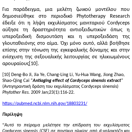
Για παράδειγμα, μια μελέτη ζωικού μοντέλου που
δημοσιεύθηκε στο περιοδικό
P
hytotherapy Research
έδειξε ότι η λήψη εκχυλίσματος μανιταριού Cordyceps
αύξησε τη δραστηριότητα αντιοξειδωτικών όπως η
υπεροξειδική δισμουτάση και η υπεροξειδάση της
γλουταθειόνης στο αίμα. Όχι μόνο αυτό, αλλά βοήθησε
επίσης στην τόνωση της εγκεφαλικής δύναμης και στην
ενίσχυση της σεξουαλικής λειτουργίας σε ηλικιωμένους
αρουραίους[10].
[10] Deng-Bo Ji, Jia Ye, Chang-Ling Li, Yu-Hua Wang, Jiong Zhao,
Shao-Qing Cai “
Antiaging effect of Cordyceps sinensis extract
”
(Αντιγηραντική δράση του εκχυλίσματος Cordyceps sinensis)
Phytother Res.
2009 Jan;23(1):116-22.
https://pubmed.ncbi.nlm.nih.gov/18803231/
Περίληψη
“
Αυτό το πείραμα μελέτησε την επίδραση του εκχυλίσματος
Cordyceps sinensis (CSE) σε ποντίκια ηλικίας από d-γαλακτόζη και