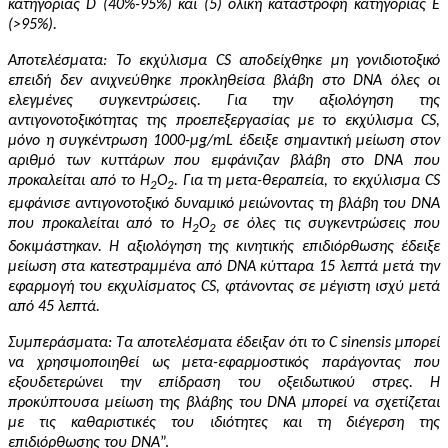
κατηγορίας D (40%-95%) και (5) ολική καταστροφή κατηγορίας Ε
(>95%).
Αποτελέσματα: Το εκχύλισμα CS αποδείχθηκε μη γονιδιοτοξικό
επειδή δεν ανιχνεύθηκε προκληθείσα βλάβη στο DNA όλες οι
ελεγμένες συγκεντρώσεις. Για την αξιολόγηση της
αντιγονοτοξικότητας της προεπεξεργασίας με το εκχύλισμα CS,
μόνο η συγκέντρωση 1000-μg/mL έδειξε σημαντική μείωση στον
αριθμό των κυττάρων που εμφάνιζαν βλάβη στο DNA που
προκαλείται από το H
O
. Για τη μετα-θεραπεία, το εκχύλισμα CS
2
2
εμφάνισε αντιγονοτοξικό δυναμικό μειώνοντας τη βλάβη του DNA
που προκαλείται από το H
O
σε όλες τις συγκεντρώσεις που
2
2
δοκιμάστηκαν. Η αξιολόγηση της κινητικής επιδιόρθωσης έδειξε
μείωση στα κατεστραμμένα από DNA κύτταρα 15 λεπτά μετά την
εφαρμογή του εκχυλίσματος CS, φτάνοντας σε μέγιστη ισχύ μετά
από 45 λεπτά.
Συμπεράσματα: Τα αποτελέσματα έδειξαν ότι το C sinensis μπορεί
να χρησιμοποιηθεί ως μετα-εφαρμοστικός παράγοντας που
εξουδετερώνει την επίδραση του οξειδωτικού στρες. Η
προκύπτουσα μείωση της βλάβης του DNA μπορεί να σχετίζεται
με τις καθαριστικές του ιδιότητες και τη διέγερση της
επιδιόρθωσης του DNA
”.