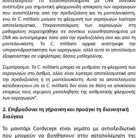
Αποτελέσματα: Τα ευαισθητοποιημένα με OVA ποντίκια
ανέπτυξαν μια σημαντική φλεγμονώδη απόκριση των αεραγωγών
που αναστέλλεται από την πρεδνιζολόνη και τη μοντελουκάστη,
ενώ το C. militaris μείωσε τη φλεγμονή των αεραγωγών λιγότερο
αποτελεσματικά. Υπερανταπόκριση των αεραγωγών στη
μεθαχολίνη παρατηρήθηκε σε ποντίκια ευαισθητοποιημένα με
OVA και αντιστράφηκε τόσο από την πρεδνιζολόνη όσο και από τη
μοντελουκάστη. Το C. militaris αρχικά ανέστρεψε την
υπεραντιδραστικότητα των αεραγωγών, αλλά αυτό το αποτέλεσμα
εξαφανίστηκε σε υψηλότερες δόσεις μεθαχολίνης.
Συμπέρασμα: Το C. militaris μπορεί να ρυθμίσει τη φλεγμονή των
αεραγωγών στο άσθμα, αλλά είναι λιγότερο αποτελεσματικό από
την πρεδνιζολόνη ή τη μοντελουκάστη. Αυτά τα αποτελέσματα
καταδεικνύουν ότι το C. militaris δεν είναι σε θέση να αποκλείσει
επαρκώς τους ισχυρούς μεσολαβητές της ασθματικής φλεγμονής
των αεραγωγών
”.
2. Επιβραδύνει τη γήρανση και προάγει τη διανοητική
διαύγεια
Το μανιτάρι Cordyceps είναι γεμάτο με αντιοξειδωτικά
που μπορούν να βοηθήσουν στην καταπολέμηση της