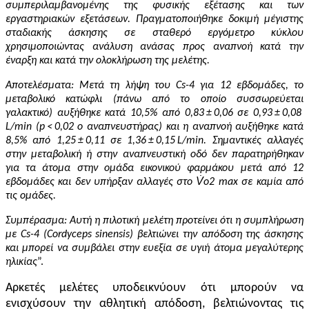
συμπεριλαμβανομένης της φυσικής εξέτασης και των
εργαστηριακών εξετάσεων. Πραγματοποιήθηκε δοκιμή μέγιστης
σταδιακής άσκησης σε σταθερό εργόμετρο κύκλου
χρησιμοποιώντας ανάλυση ανάσας προς αναπνοή κατά την
έναρξη και κατά την ολοκλήρωση της μελέτης.
Αποτελέσματα: Μετά τη λήψη του Cs-4 για 12 εβδομάδες, το
μεταβολικό κατώφλι (πάνω από το οποίο συσσωρεύεται
γαλακτικό) αυξήθηκε κατά 10,5% από 0,83 ± 0,06 σε 0,93 ± 0,08
L/min (p < 0,02 ο αναπνευστήρας) και η αναπνοή αυξήθηκε κατά
8,5% από 1,25 ± 0,11 σε 1,36 ± 0,15 L/min. Σημαντικές αλλαγές
στην μεταβολική ή στην αναπνευστική οδό δεν παρατηρήθηκαν
για τα άτομα στην ομάδα εικονικού φαρμάκου μετά από 12
εβδομάδες και δεν υπήρξαν αλλαγές στο V̇o2 max σε καμία από
τις ομάδες.
Σ
υμπέρασμα: Αυτή η πιλοτική μελέτη προτείνει ότι η συμπλήρωση
με Cs-4 (Cordyceps sinensis) βελτιώνει την απόδοση της άσκησης
και μπορεί να συμβάλει στην ευεξία σε υγιή άτομα μεγαλύτερης
ηλικίας
”.
Αρκετές μελέτες υποδεικνύουν ότι μπορούν να
ενισχύσουν την αθλητική απόδοση, βελτιώνοντας τις