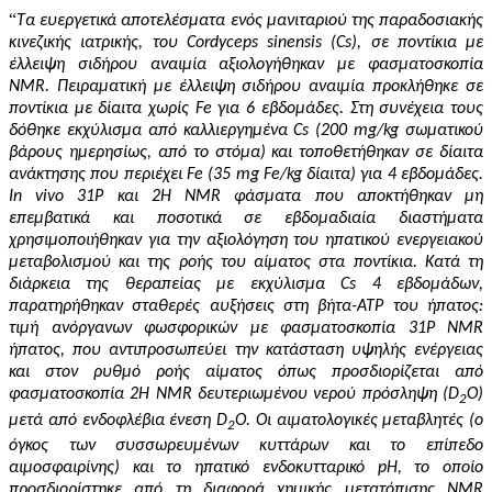
“
Τα ευεργετικά αποτελέσματα
ενός μανιταριού της
παραδοσιακής
κινεζικής ιατρικής, του Cordyceps sinensis (Cs), σε ποντίκια με
έλλειψη σιδήρου
αναιμία αξιολογήθηκαν με φασματοσκοπία
NMR. Πειραματική
με έλλειψη σιδήρου
αναιμία προκλήθηκε σε
ποντίκια με δίαιτα χωρίς Fe για 6 εβδομάδες. Στη συνέχεια τους
δόθηκε εκχύλισμα από καλλιεργημένα Cs (200 mg/kg σωματικού
βάρους ημερησίως, από το στόμα) και τοποθετήθηκαν σε δίαιτα
ανάκτησης που περιέχει Fe (35 mg Fe/kg δίαιτα) για 4 εβδομάδες.
In vivo 31P και 2H NMR φάσματα που αποκτήθηκαν μη
επεμβατικά και ποσοτικά σε εβδομαδιαία διαστήματα
χρησιμοποιήθηκαν για την αξιολόγηση του ηπατικού ενεργειακού
μεταβολισμού και της ροής του αίματος στα ποντίκια. Κατά τη
διάρκεια της θεραπείας με εκχύλισμα Cs 4 εβδομάδων,
παρατηρήθηκαν σταθερές αυξήσεις στη βήτα-ATP του ήπατος:
τιμή ανόργανων φωσφορικών με φασματοσκοπία 31P NMR
ήπατος, που αντιπροσωπεύει την κατάσταση υψηλής ενέργειας
και στον ρυθμό ροής αίματος όπως προσδιορίζεται από
φασματοσκοπία 2Η NMR δευτεριωμένου νερού πρόσληψη (D
O)
2
μετά από ενδοφλέβια ένεση D
O. Οι αιματολογικές μεταβλητές (ο
2
όγκος των συσσωρευμένων κυττάρων και το επίπεδο
αιμοσφαιρίνης) και το ηπατικό ενδοκυτταρικό pH, το οποίο
προσδιορίστηκε από τη διαφορά χημικής μετατόπισης NMR