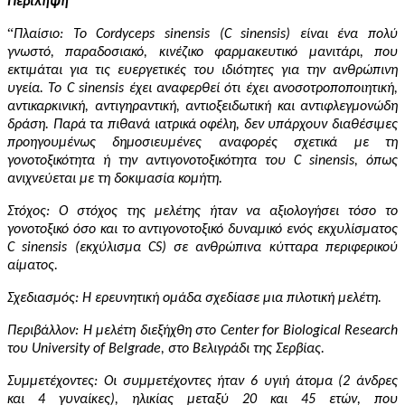
Περίληψη
“
Πλαίσιο: Το Cordyceps sinensis (C sinensis) είναι ένα πολύ
γνωστό, παραδοσιακό, κινέζικο φαρμακευτικό μανιτάρι, που
εκτιμάται για τις ευεργετικές του ιδιότητες για την ανθρώπινη
υγεία. Το C sinensis έχει αναφερθεί ότι έχει ανοσοτροποποιητική,
αντικαρκινική, αντιγηραντική, αντιοξειδωτική και αντιφλεγμονώδη
δράση. Παρά τα πιθανά ιατρικά οφέλη, δεν υπάρχουν διαθέσιμες
προηγουμένως δημοσιευμένες αναφορές σχετικά με τη
γονοτοξικότητα ή την αντιγονοτοξικότητα του C sinensis, όπως
ανιχνεύεται με τη δοκιμασία κομήτη.
Στόχος: Ο στόχος της μελέτης ήταν να αξιολογήσει τόσο το
γονοτοξικό όσο και το αντιγονοτοξικό δυναμικό ενός εκχυλίσματος
C sinensis (εκχύλισμα CS) σε ανθρώπινα κύτταρα περιφερικού
αίματος.
Σχεδιασμός: Η ερευνητική ομάδα σχεδίασε μια πιλοτική μελέτη.
Περιβάλλον: Η μελέτη διεξήχθη στο Center for Biological Research
του University of Belgrade, στο Βελιγράδι της Σερβίας.
Συμμετέχοντες: Οι συμμετέχοντες ήταν 6 υγιή άτομα (2 άνδρες
και 4 γυναίκες), ηλικίας μεταξύ 20 και 45 ετών, που