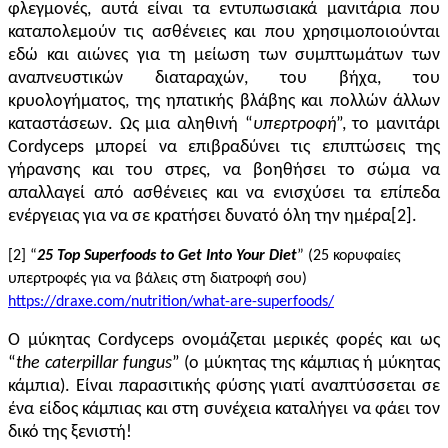
φλεγμονές, αυτά είναι τα εντυπωσιακά μανιτάρια που
καταπολεμούν τις ασθένειες και που χρησιμοποιούνται
εδώ και αιώνες για τη μείωση των συμπτωμάτων των
αναπνευστικών διαταραχών, του βήχα, του
κρυολογήματος, της ηπατικής βλάβης και πολλών άλλων
καταστάσεων. Ως μια αληθινή “
υπερτροφή
”, το μανιτάρι
Cordyceps μπορεί να επιβραδύνει τις επιπτώσεις της
γήρανσης και του στρες, να βοηθήσει το σώμα να
απαλλαγεί από ασθένειες και να ενισχύσει τα επίπεδα
ενέργειας για να σε κρατήσει δυνατό όλη την ημέρα[2].
[
2
] “
25 Top Superfoods to Get Into Your Diet
”
(
25 κορυφαίες
υπερτροφές για να
βάλεις
στη διατροφή σ
ου
)
https://draxe.com/nutrition/what-are-superfoods/
Ο μύκητας Cordyceps ονομάζεται μερικές φορές και ως
“
the caterpillar fungus
” (ο μύκητας της κάμπιας ή μύκητας
κάμπια). Είναι παρασιτικής φύσης γιατί αναπτύσσεται σε
ένα είδος κάμπιας και στη συνέχεια καταλήγει να φάει τον
δικό της ξενιστή!