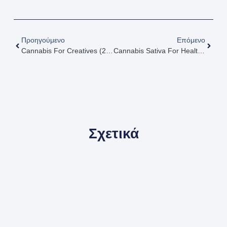
Προηγούμενο
Επόμενο
Cannabis For Creatives (2021) [Η Κάνναβη Για Τους Δημιουργικούς]
Cannabis Sativa For Health And Hemp (2011) [Cannabis Sativa Για Την Υγεία Και Άλλες Χρήσεις]
Σχετικά