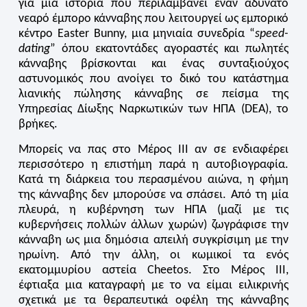
για μια ιστορία που περιλαμβάνει έναν αδύνατο
νεαρό έμπορο κάνναβης που λειτουργεί ως εμπορικό
κέντρο Easter Bunny, μια μηνιαία συνεδρία “
speed-
dating
” όπου εκατοντάδες αγοραστές και πωλητές
κάνναβης βρίσκονται και ένας συνταξιούχος
αστυνομικός που ανοίγει το δικό του κατάστημα
λιανικής πώλησης κάνναβης σε πείσμα της
Υπηρεσίας Δίωξης Ναρκωτικών των ΗΠΑ (DEA), το
βρήκες.
Μπορείς να πας στο Μέρος III αν σε ενδιαφέρει
περισσότερο η επιστήμη παρά η αυτοβιογραφία.
Κατά τη διάρκεια του περασμένου αιώνα, η φήμη
της κάνναβης δεν μπορούσε να σπάσει. Από τη μία
πλευρά, η κυβέρνηση των ΗΠΑ (μαζί με τις
κυβερνήσεις πολλών άλλων χωρών) ζωγράφισε την
κάνναβη ως μια δημόσια απειλή συγκρίσιμη με την
ηρωίνη. Από την άλλη, οι κωμικοί τα ενός
εκατομμυρίου αστεία Cheetos. Στο Μέρος ΙΙΙ,
έφτιαξα μια καταγραφή με το να είμαι ειλικρινής
σχετικά με τα θεραπευτικά οφέλη της κάνναβης