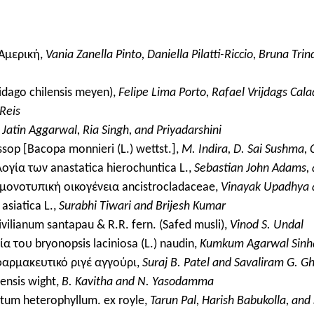
 Αμερική,
Vania Zanella Pinto, Daniella Pilatti-Riccio, Bruna 
lidago chilensis meyen),
Felipe Lima Porto, Rafael Vrijdags Cal
Reis
,
Jatin Aggarwal, Ria Singh, and Priyadarshini
op [Bacopa monnieri (L.) wettst.],
M. Indira, D. Sai Sushma, 
γία των anastatica hierochuntica L.,
Sebastian John Adams, 
μονοτυπική οικογένεια ancistrocladaceae,
Vinayak Upadhya 
siatica L.,
Surabhi Tiwari and Brijesh Kumar
ilianum santapau & R.R. fern. (Safed musli),
Vinod S. Undal
 του bryonopsis laciniosa (L.) naudin,
Kumkum Agarwal Sinh
ό φαρμακευτικό ριγέ αγγούρι,
Suraj B. Patel and Savaliram G. G
ensis wight,
B. Kavitha and N. Yasodamma
tum heterophyllum. ex royle,
Tarun Pal, Harish Babukolla, and