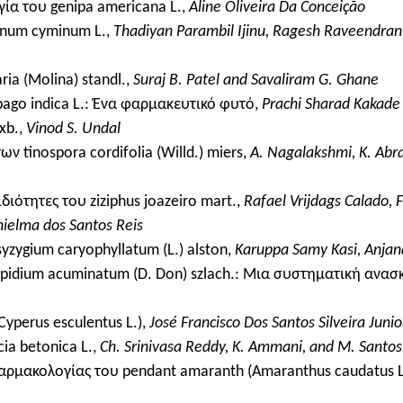
γία του genipa americana L.,
Aline Oliveira Da Conceição
inum cyminum L.,
Thadiyan Parambil Ijinu, Ragesh Raveendra
ia (Molina) standl.,
Suraj B. Patel and Savaliram G. Ghane
ago indica L.: Ένα φαρμακευτικό φυτό,
Prachi Sharad Kakade
xb.,
Vinod S. Undal
 tinospora cordifolia (Willd.) miers,
A. Nagalakshmi, K. Abra
ιότητες του ziziphus joazeiro mart.,
Rafael Vrijdags Calado, 
nielma dos Santos Reis
zygium caryophyllatum (L.) alston,
Karuppa Samy Kasi, Anja
epidium acuminatum (D. Don) szlach.: Μια συστηματική ανα
Cyperus esculentus L.),
José Francisco Dos Santos Silveira Junio
ia betonica L.,
Ch. Srinivasa Reddy, K. Ammani, and M. Santo
αρμακολογίας του pendant amaranth (Amaranthus caudatus L