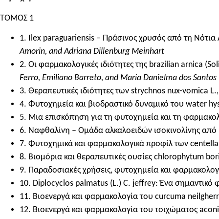
ΤΟΜΟΣ 1
1. Ilex paraguariensis – Πράσινος χρυσός από τη Νότια
Amorin, and Adriana Dillenburg Meinhart
2. Οι φαρμακολογικές ιδιότητες της brazilian arnica (So
Ferro, Emiliano Barreto, and Maria Danielma dos Santos 
3. Θεραπευτικές ιδιότητες των strychnos nux-vomica L.
4. Φυτοχημεία και βιοδραστικό δυναμικό του water hyss
5. Μια επισκόπηση για τη φυτοχημεία και τη φαρμακολο
6. Ναφθαλίνη – Ομάδα αλκαλοειδών ισοκινολίνης από 
7. Φυτοχημικά και φαρμακολογικά προφίλ των centella a
8. Βιομόρια και θεραπευτικές ουσίες chlorophytum boriv
9. Παραδοσιακές χρήσεις, φυτοχημεία και φαρμακολογία
10. Diplocyclos palmatus (L.) C. jeffrey: Ένα σημαντικ
11. Βιοενεργά και φαρμακολογία του curcuma neilgherr
12. Βιοενεργά και φαρμακολογία του τοιχώματος aconi