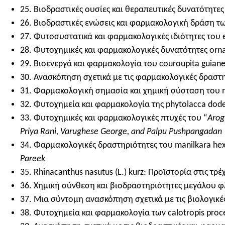
25. Βιοδραστικές ουσίες και θεραπευτικές δυνατότητες
26. Βιοδραστικές ενώσεις και φαρμακολογική δράση των
27. Φυτοσυστατικά και φαρμακολογικές ιδιότητες του e
28. Φυτοχημικές και φαρμακολογικές δυνατότητες orname
29. Βιοενεργά και φαρμακολογία του couroupita guianen
30. Ανασκόπηση σχετικά με τις φαρμακολογικές δραστη
31. Φαρμακολογική σημασία και χημική σύσταση του ma
32. Φυτοχημεία και φαρμακολογία της phytolacca dode
33. Φυτοχημικές και φαρμακολογικές πτυχές του “
Arog
Priya Rani, Varughese George, and Palpu Pushpangadan
34. Φαρμακολογικές δραστηριότητες του manilkara h
Pareek
35. Rhinacanthus nasutus (L.) kurz: Προϊστορία στις 
36. Χημική σύνθεση και βιοδραστηριότητες μεγάλου φλό
37. Μια σύντομη ανασκόπηση σχετικά με τις βιολογικές
38. Φυτοχημεία και φαρμακολογία των calotropis procera