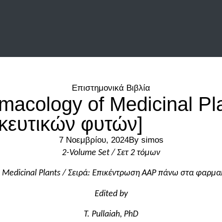
Επιστημονικά Βιβλία
macology of Medicinal Pl
κευτικών φυτών]
7 Νοεμβρίου, 2024
By
simos
2-Volume Set / Σετ 2 τόμων
 Medicinal Plants /
Σειρά:
Επικέντρωση
AAP
πάνω στα φ
αρμα
Edited by
T. Pullaiah, PhD