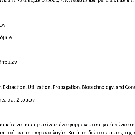
niversity, Anantapur 515003, A.P., India Email: pullaiah.tham
μων
 τόμων
 2 τόμων
 Extraction, Utilization, Propagation, Biotechnology, and Con
ts, σετ 2 τόμων
πορείτε να μου προτείνετε ένα φαρμακευτικό φυτό πάνω στ
αστικά και τη φαρμακολογία. Κατά τη διάρκεια αυτής της