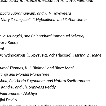
εγαλοπρεπές και καθολικό θεραπευτικό φυτό,
Pulicherla
ibbala Subramanyam, and K. N. Jayaveera
 Mary Zosangzuali, F. Nghakliana, and Zothansiama
ila Arunagiri, and Chinnadurai Immanuel Selvaraj
ivasa Reddy
hmi
hydnocarpus (Οικογένεια: Achariaceae),
Harsha V. Hegde,
jumol Thomas, K. J. Binimol, and Bince Mani
vangi and Mondal Manoshree
shna, Pulicherla Yugandhar, and Nataru Savithramma
Kandru, and Ch. Srinivasa Reddy
Veeramaneni Alekhya
ini Devi N