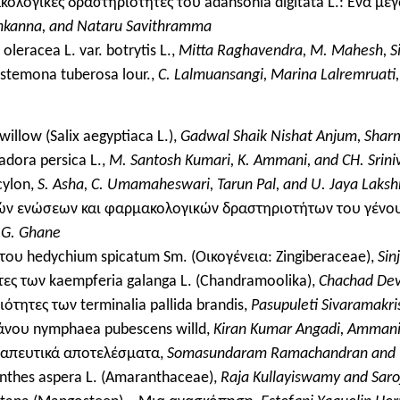
κολογικές δραστηριότητες του adansonia digitata L.: Ένα μ
nkanna, and Nataru Savithramma
eracea L. var. botrytis L.,
Mitta Raghavendra, M. Mahesh, S
stemona tuberosa lour.,
C. Lalmuansangi, Marina Lalremruati,
illow (Salix aegyptiaca L.),
Gadwal Shaik Nishat Anjum, Sharm
dora persica L.,
M. Santosh Kumari, K. Ammani, and CH. Srin
cylon,
S. Asha, C. Umamaheswari, Tarun Pal, and U. Jaya Laks
ν ενώσεων και φαρμακολογικών δραστηριοτήτων του γένους 
 G. Ghane
 του hedychium spicatum Sm. (Οικογένεια: Zingiberaceae),
Sin
τες των kaempferia galanga L. (Chandramoolika),
Chachad De
τητες των terminalia pallida brandis,
Pasupuleti Sivaramakri
άνου nymphaea pubescens willd,
Kiran Kumar Angadi, Ammani 
θεραπευτικά αποτελέσματα,
Somasundaram Ramachandran and 
thes aspera L. (Amaranthaceae),
Raja Kullayiswamy and Saroj