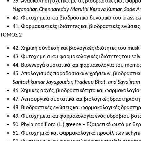
39. Ανασκόπηση σχετικά με τις βιοδραστικές και φαρμα
Yugandhar, Chennareddy Maruthi Kesava Kumar, Sade A
40. Φυτοχημεία και βιοδραστικό δυναμικό του brassica ol
41. Φαρμακευτικές ιδιότητες και βιοδραστικές ενώσεις 
ΤΟΜΟΣ 2
42. Χημική σύνθεση και βιολογικές ιδιότητες του musk w
43. Φυτοχημεία και φαρμακολογικές ιδιότητες του salva
44. Βιοενεργά συστατικά και φαρμακολογία του meme
45. Απολογισμός παραδοσιακών χρήσεων, βιοδραστικώ
Santoshkumar Jayagoudar, Pradeep Bhat, and Savaliram
46. ​​Χημικές αρχές, βιοδραστικότητα και φαρμακολογία
47. Λειτουργικά συστατικά και βιολογικές δραστηριότη
48. Βιοδραστικές ενώσεις και φαρμακολογικές δραστηριό
49. Φυτοχημεία και φαρμακολογία ενός υδρόβιου βοτ
50. Phyla nodiflora (L.) greene – Εξαιρετικό φυτό με 
51. Φυτοχημικό και φαρμακολογικό προφίλ των achyran