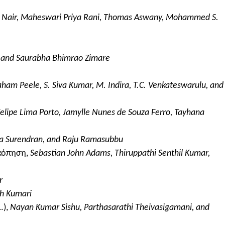
n Nair, Maheswari Priya Rani, Thomas Aswany, Mohammed S.
 and Saurabha Bhimrao Zimare
ham Peele, S. Siva Kumar, M. Indira, T.C. Venkateswarulu, and
Felipe Lima Porto, Jamylle Nunes de Souza Ferro, Tayhana
na Surendran, and Raju Ramasubbu
σκόπηση,
Sebastian John Adams, Thiruppathi Senthil Kumar,
r
sh Kumari
.),
Nayan Kumar Sishu, Parthasarathi Theivasigamani, and