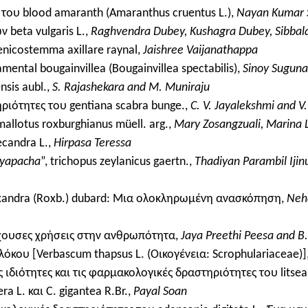
 του blood amaranth (Amaranthus cruentus L.),
Nayan Kumar S
 beta vulgaris L.,
Raghvendra Dubey, Kushagra Dubey, Sibbal
nicostemma axillare raynal,
Jaishree Vaijanathappa
ntal bougainvillea (Bougainvillea spectabilis),
Sinoy Suguna
sis aubl.,
S. Rajashekara and M. Muniraju
ριότητες του gentiana scabra bunge.,
C. V. Jayalekshmi and V
llotus roxburghianus müell. arg.,
Mary Zosangzuali, Marina L
candra L.,
Hirpasa Teressa
yapacha
”, trichopus zeylanicus gaertn.,
Thadiyan Parambil Iji
exandra (Roxb.) dubard: Μια ολοκληρωμένη ανασκόπηση,
Neh
τρέχουσες χρήσεις στην ανθρωπότητα,
Jaya Preethi Peesa and B. 
κου [Verbascum thapsus L. (Οικογένεια: Scrophulariaceae)]
 ιδιότητες και τις φαρμακολογικές δραστηριότητες του litse
 L. και C. gigantea R.Br.,
Payal Soan