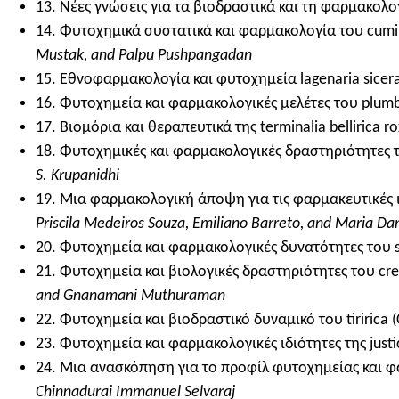
13. Νέες γνώσεις για τα βιοδραστικά και τη φαρμακολο
14. Φυτοχημικά συστατικά και φαρμακολογία του cum
Mustak, and Palpu Pushpangadan
15. Εθνοφαρμακολογία και φυτοχημεία lagenaria sicerar
16. Φυτοχημεία και φαρμακολογικές μελέτες του plumb
17. Βιομόρια και θεραπευτικά της terminalia bellirica ro
18. Φυτοχημικές και φαρμακολογικές δραστηριότητες των
S. Krupanidhi
19. Μια φαρμακολογική άποψη για τις φαρμακευτικές ιδ
Priscila Medeiros Souza, Emiliano Barreto, and Maria Da
20. Φυτοχημεία και φαρμακολογικές δυνατότητες του sy
21. Φυτοχημεία και βιολογικές δραστηριότητες του cr
and Gnanamani Muthuraman
22. Φυτοχημεία και βιοδραστικό δυναμικό του tiririca (
23. Φυτοχημεία και φαρμακολογικές ιδιότητες της justic
24. Μια ανασκόπηση για το προφίλ φυτοχημείας και φ
Chinnadurai Immanuel Selvaraj