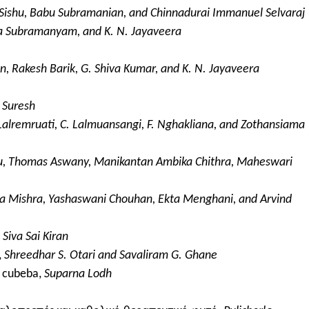
ishu, Babu Subramanian, and Chinnadurai Immanuel Selvaraj
a Subramanyam, and K. N. Jayaveera
n, Rakesh Barik, G. Shiva Kumar, and K. N. Jayaveera
. Suresh
alremruati, C. Lalmuansangi, F. Nghakliana, and Zothansiama
nu, Thomas Aswany, Manikantan Ambika Chithra, Maheswari
a Mishra, Yashaswani Chouhan, Ekta Menghani, and Arvind
Siva Sai Kiran
,
Shreedhar S. Otari and Savaliram G. Ghane
a cubeba,
Suparna Lodh