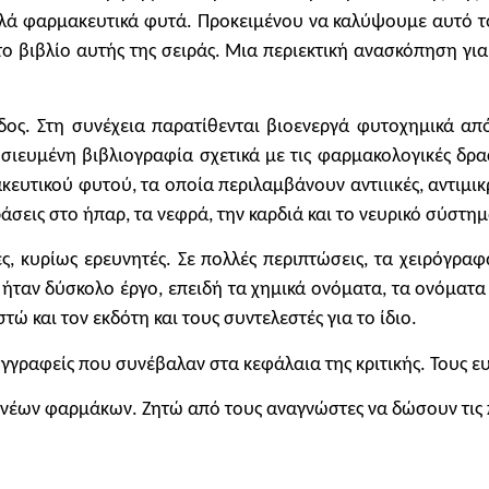
λλά φαρμακευτικά φυτά. Προκειμένου να καλύψουμε αυτό το
ρτο βιβλίο αυτής της σειράς. Μια περιεκτική ανασκόπηση γι
δος. Στη συνέχεια παρατίθενται βιοενεργά φυτοχημικά από
σιευμένη βιβλιογραφία σχετικά με τις φαρμακολογικές δρα
υτικού φυτού, τα οποία περιλαμβάνουν αντιιικές, αντιμικρο
ράσεις στο ήπαρ, τα νεφρά, την καρδιά και το νευρικό σύστημ
ές, κυρίως ερευνητές. Σε πολλές περιπτώσεις, τα χειρόγρα
 ήταν δύσκολο έργο, επειδή τα χημικά ονόματα, τα ονόματ
 και τον εκδότη και τους συντελεστές για το ίδιο.
γγραφείς που συνέβαλαν στα κεφάλαια της κριτικής. Τους ε
ξη νέων φαρμάκων. Ζητώ από τους αναγνώστες να δώσουν τις