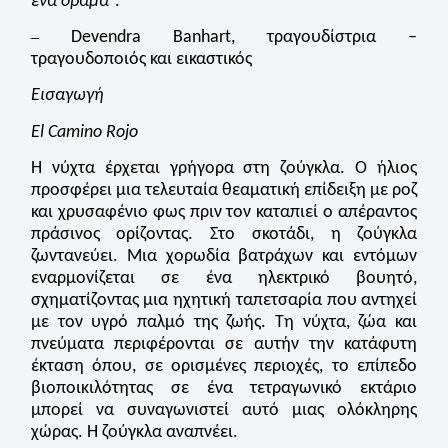
ένα όραμα
”.
Devendra Banhart, τραγουδίστρια –
–
τραγουδοποιός και εικαστικός
Εισαγωγή
El Camino Rojo
Η νύχτα έρχεται γρήγορα στη ζούγκλα. Ο ήλιος
προσφέρει μια τελευταία θεαματική επίδειξη με ροζ
και χρυσαφένιο φως πριν τον καταπιεί ο απέραντος
πράσινος ορίζοντας. Στο σκοτάδι, η ζούγκλα
ζωντανεύει. Μια χορωδία βατράχων και εντόμων
εναρμονίζεται σε ένα ηλεκτρικό βουητό,
σχηματίζοντας μια ηχητική ταπετσαρία που αντηχεί
με τον υγρό παλμό της ζωής. Τη νύχτα, ζώα και
πνεύματα περιφέρονται σε αυτήν την κατάφυτη
έκταση όπου, σε ορισμένες περιοχές, το επίπεδο
βιοποικιλότητας σε ένα τετραγωνικό εκτάριο
μπορεί να συναγωνιστεί αυτό μιας ολόκληρης
χώρας. Η ζούγκλα αναπνέει.