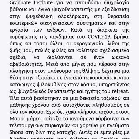
Graduate Institute για να σπουδάσω ψυχολογία
βάθους και έγινα ψυχοθεραπευτής με εξειδίκευση
στην ψυχεδελική ολοκλήρωση, στη θεραπεία
εσωτερικών οικογενειακών συστημάτων και στην
εργασία των ανδρών. Κατά τη διάρκεια της
κορύφωσης της πανδημίας του COVID-19, βρήκα,
όπως και τόσοι άλλοι, οι ακρογωνιαίοι λίθοι της
ζωής μου, παλιές φιλίες και καλύτερα σχεδιασμένα
σχέδια, να διαλύονται σε έναν ωκεανό
αβεβαιότητας. Μετά από μήνες που πέρασα στην
πλοήγηση στον υπόκοσμο της θλίψης, δέχτηκα μια
θέση στην Τζαμάικα σε ένα από τα κορυφαία κέντρα
καταφυγής ψιλοκυβίνης στον κόσμο, υπηρετώντας
ως ψυχεδελικός θεραπευτής και ηγέτης του retreat.
Όλα αυτά βασίστηκαν σε μια δεκαετία ταξιδιού και
μάθησης χρόνου από αυτόχθονες πληθυσμούς σε
όλο τον κόσμο. Έχω δει χακά πλήρους ισχύος στους
Μαορί μάρες, κοίταξα τα κινούμενα κάρβουνα των
τελετουργικών πυρκαγιών και χόρεψα με πνεύματα
Shona στη δίνη της κατοχής. Αυτές οι εμπειρίες με