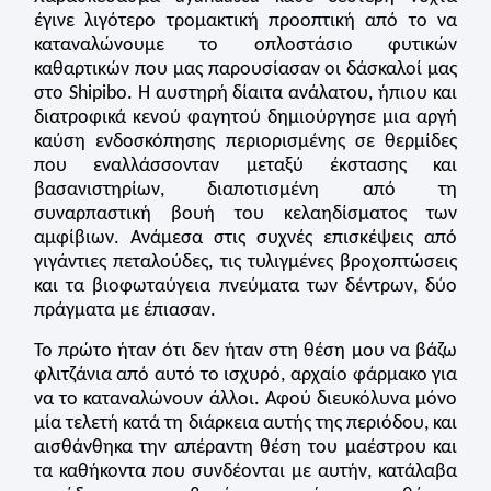
έγινε λιγότερο τρομακτική προοπτική από το να
καταναλώνουμε το οπλοστάσιο φυτικών
καθαρτικών που μας παρουσίασαν οι δάσκαλοί μας
στο Shipibo. Η αυστηρή δίαιτα ανάλατου, ήπιου και
διατροφικά κενού φαγητού δημιούργησε μια αργή
καύση ενδοσκόπησης περιορισμένης σε θερμίδες
που εναλλάσσονταν μεταξύ έκστασης και
βασανιστηρίων, διαποτισμένη από τη
συναρπαστική βουή του κελαηδίσματος των
αμφίβιων. Ανάμεσα στις συχνές επισκέψεις από
γιγάντιες πεταλούδες, τις τυλιγμένες βροχοπτώσεις
και τα βιοφωταύγεια πνεύματα των δέντρων, δύο
πράγματα με έπιασαν.
Το πρώτο ήταν ότι δεν ήταν στη θέση μου να βάζω
φλιτζάνια από αυτό το ισχυρό, αρχαίο φάρμακο για
να το καταναλώνουν άλλοι. Αφού διευκόλυνα μόνο
μία τελετή κατά τη διάρκεια αυτής της περιόδου, και
αισθάνθηκα την απέραντη θέση του μαέστρου και
τα καθήκοντα που συνδέονται με αυτήν, κατάλαβα