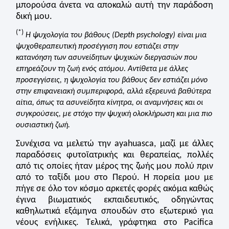
μπορούσα άνετα να αποκαλώ αυτή την παράδοση
δική μου.
(*)
Η ψυχολογία του βάθους (Depth psychology) είναι μια
ψυχοθεραπευτική προσέγγιση που εστιάζει στην
κατανόηση των ασυνείδητων ψυχικών διεργασιών που
επηρεάζουν τη ζωή ενός ατόμου. Αντίθετα με άλλες
προσεγγίσεις, η ψυχολογία του βάθους δεν εστιάζει μόνο
στην επιφανειακή συμπεριφορά, αλλά εξερευνά βαθύτερα
αίτια, όπως τα ασυνείδητα κίνητρα, οι αναμνήσεις και οι
συγκρούσεις, με στόχο την ψυχική ολοκλήρωση και μια πιο
ουσιαστική ζωή.
Συνέχισα να μελετώ την ayahuasca, μαζί με άλλες
παραδόσεις φυτοϊατρικής και θεραπείας, πολλές
από τις οποίες ήταν μέρος της ζωής μου πολύ πριν
από το ταξίδι μου στο Περού. Η πορεία μου με
πήγε σε όλο τον κόσμο αρκετές φορές ακόμα καθώς
έγινα βιωματικός εκπαιδευτικός, οδηγώντας
καθηλωτικά εξάμηνα σπουδών στο εξωτερικό για
νέους ενήλικες. Τελικά, γράφτηκα στο Pacifica