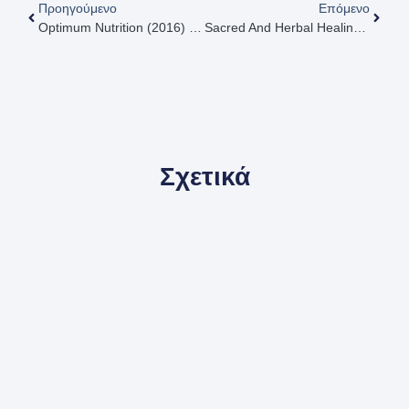
Προηγούμενο
Επόμενο
Optimum Nutrition (2016) [Βέλτιστη Διατροφή]
Sacred And Herbal Healing Beers – The Secrets Of Ancient Fermentation (1998) [Ιερές Και Φυτικές Θεραπευτικές Μπύρες – Τα Μυστικά Της Αρχαίας Ζύμωσης]
Σχετικά