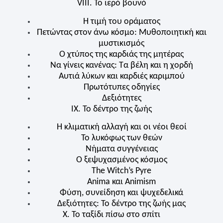
VIII. Το ιερό βουνό
Η τιμή του οράματος
Πετώντας στον άνω κόσμο: Μυθοποιητική και
μυστικισμός
Ο χτύπος της καρδιάς της μητέρας
Να γίνεις κανένας: Τα βέλη και η χορδή
Αυτιά λύκων και καρδιές καριμπού
Πρωτότυπες οδηγίες
Δεξιότητες
IX. Το δέντρο της ζωής
Η κλιματική αλλαγή και οι νέοι θεοί
Το λυκόφως των θεών
Νήματα συγγένειας
Ο ξεψυχασμένος κόσμος
The Witch’s Pyre
Anima και Animism
Φύση, συνείδηση ​​και ψυχεδελικά
Δεξιότητες: Το δέντρο της ζωής μας
Χ. Το ταξίδι πίσω στο σπίτι