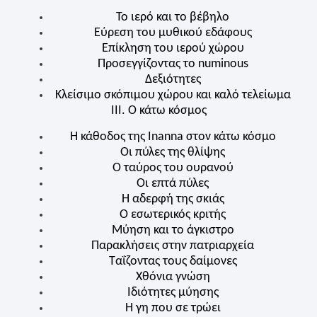
Το ιερό και το βέβηλο
Εύρεση του μυθικού εδάφους
Επίκληση του ιερού χώρου
Προσεγγίζοντας το
n
uminous
Δεξιότητες
Κλείσιμο σκόπιμου χώρου και καλό τελείωμα
III. Ο κάτω κόσμος
Η κάθοδος της Inanna στον κάτω κόσμο
Οι πύλες της θλίψης
Ο ταύρος του ουρανού
Οι επτά πύλες
Η αδερφή της σκιάς
Ο εσωτερικός κριτής
Μύηση και το άγκιστρο
Παρακλήσεις στην πατριαρχεία
Ταΐζοντας τους δαίμονες
Χθόνια γνώση
Ιδιότητες μύησης
Η γη που σε τρώει