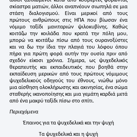
άλλοι ξαπλωμένοι κάτω από κουβέρτες φορώντας
σκίαστρα ματιών, άλλοι αναπνέουν σιωπηλά σε μια
στάση διαλογισμού. Είναι μερικοί από τους
πρώτους ανθρώπους στις ΗΠΑ που βίωσαν ένα
νόμιμο ταξίδι μανιταριών ψιλοκυβίνης. Καθώς
κοιτάζω την κοιλάδα που κρατά την πόλη μου,
μπορώ να κοιτάξω πίσω από τους ουρανοξύστες
και να δω την ίδια την πλαγιά του λόφου όπου
πήρα για πρώτη φορά αυτήν την ουσία πριν από
σχεδόν είκοσι χρόνια. Σήμερα, ως ψυχεδελικός
θεραπευτής και εκπαιδευτικός που βοηθά στην
εκπαίδευση μερικών από τους πρώτους νόμιμους
ψυχεδελικούς οδηγούς του έθνους, νιώθω μόνο
μια αίσθηση ολοκλήρωσης και ακινησίας, ένα σώμα
σταθερής ικανοποίησης και μια γεμάτη καρδιά μετά
από ένα μακρύ ταξίδι πίσω στο σπίτι.
Περιεχόμενα
Έπαινος για τα ψυχεδελικά και την ψυχή
Τα ψυχεδελικά και η ψυχή