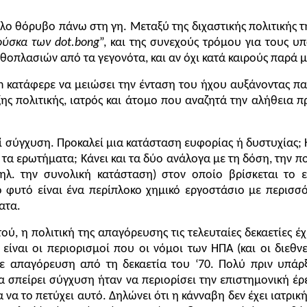
άλο θόρυβο πάνω στη γη. Μεταξύ της διχαστικής πολιτικής τη
ούσκα
των
dot.bong
”, και της συνεχούς τρόμου για τους υ
θοπλασιών από τα γεγονότα, και αν όχι κατά καιρούς παρά 
son κατάφερε να μειώσει την ένταση του ήχου αυξάνοντας πα
ς πολιτικής, ιατρός και άτομο που αναζητά την αλήθεια π
εί σύγχυση. Προκαλεί μια κατάσταση ευφορίας ή δυστυχίας; 
ά τα ερωτήματα; Κάνει και τα δύο ανάλογα με τη δόση, την π
δηλ. την συνολική κατάσταση) στον οποίο βρίσκεται το
 φυτό είναι ένα περίπλοκο χημικό εργοστάσιο με περισσό
ατα.
ύ, η πολιτική της απαγόρευσης τις τελευταίες δεκαετίες έ
είναι οι περιορισμοί που οι νόμοι των ΗΠΑ (και οι διεθ
σε απαγόρευση από τη δεκαετία του ‘70. Πολύ πριν υπά
 σπείρει σύγχυση ήταν να περιορίσει την επιστημονική έρε
α να το πετύχει αυτό. Δηλώνει ότι η κάνναβη δεν έχει ιατρ