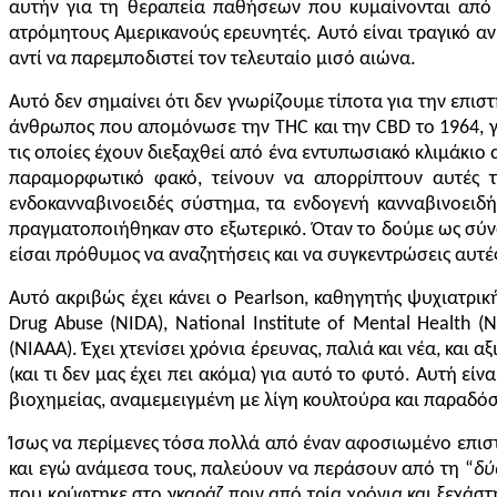
αυτήν για τη θεραπεία παθήσεων που κυμαίνονται από 
ατρόμητους Αμερικανούς ερευνητές. Αυτό είναι τραγικό αν
αντί να παρεμποδιστεί τον τελευταίο μισό αιώνα.
Αυτό δεν σημαίνει ότι δεν γνωρίζουμε τίποτα για την επι
άνθρωπος που απομόνωσε την THC και την CBD το 1964, γ
τις οποίες έχουν διεξαχθεί από ένα εντυπωσιακό κλιμάκι
παραμορφωτικό φακό, τείνουν να απορρίπτουν αυτές τ
ενδοκανναβινοειδές σύστημα, τα ενδογενή κανναβινοειδή
πραγματοποιήθηκαν στο εξωτερικό. Όταν το δούμε ως σύνολ
είσαι πρόθυμος να αναζητήσεις και να συγκεντρώσεις αυτές 
Αυτό ακριβώς έχει κάνει ο Pearlson, καθηγητής ψυχιατρική
Drug Abuse (NIDA), National Institute of Mental Health (N
(NIAAA
)
. Έχει χτενίσει χρόνια έρευνας, παλιά και νέα, κα
(και τι δεν μας έχει πει ακόμα) για αυτό το φυτό. Αυτή ε
βιοχημείας, αναμεμειγμένη με λίγη κουλτούρα και παραδόσ
Ίσως να περίμενες τόσα πολλά από έναν αφοσιωμένο επιστη
και εγώ ανάμεσα τους, παλεύουν να περάσουν από τη “
δύ
που κρύφτηκε στο γκαράζ πριν από τρία χρόνια και ξεχάσ