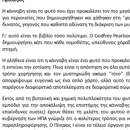
Πρόλογος
Η κάνναβη είναι το φυτό που έχει προκαλέσει τον πιο μεγ
για περιουσίες που δημιουργήθηκαν και χάθηκαν στη “
φ
δυνατός, γεγονός που καθιστά αδύνατη τη διάκριση των μυ
Γι’ αυτό είναι το βιβλίο τόσο πολύτιμο. Ο Godfrey Pearl
δημιουργήσει κάτι που κάθε νομοθέτης, υπεύθυνος χάραξη
στιγμή.
Η αλήθεια είναι ότι η κάνναβη είναι ένα φυτό που προκαλ
ή εντείνει την εστίαση; Ποια είναι η απάντηση σε όλα αυτ
τρόπο χορήγησης και τον μυστηριώδη ακόμα “
τόνο
” (
απορρίψουμε ευγενικά ως ένα απλό χόρτο, αλλά αυτό το
παράγουν διαφορετικά αποτελέσματα σε διαφορετικά σώμ
Εκτός από τη βοτανική και χημική πολυπλοκότητα του φυτο
εμπόδιο για την αποκάλυψη της επιστήμης της κάνναβης 
επικίνδυνες ουσίες) έχουν θέσει τη μελέτη του φυτού 
κυβέρνηση των ΗΠΑ γνώριζε ότι ο καλύτερος τρόπος για να
παραπληροφόρησης. Ο Πίνακας I είναι το τέλειο όργανο γι