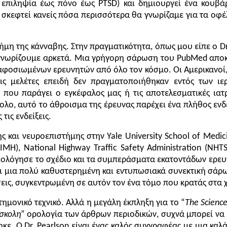
επιληψία έως πόνο έως PTSD) και δημιουργεί ένα κουβάρ
 σκεφτεί κανείς πόσα περισσότερα θα γνωρίζαμε για τα οφέ
στήμη της κάνναβης. Στην πραγματικότητα, όπως μου είπε ο
Dr
νωρίζουμε αρκετά. Μια γρήγορη σάρωση του PubMed αποκαλ
ο αφοσιωμένων ερευνητών από όλο τον κόσμο. Οι Αμερικανοί
ις μελέτες επειδή δεν πραγματοποιήθηκαν εντός των ιε
 που παράγει ο εγκέφαλος μας ή τις αποτελεσματικές ιατ
ο, αυτό το άθροισμα της έρευνας παρέχει ένα πλήθος ενδεί
τις ενδείξεις.
ς και νευροεπιστήμης στην Yale University School of Medicin
IMH), National Highway Traffic Safety Administration (
NHTS
ι αξιολόγησε το σχέδιο και τα συμπεράσματα εκατοντάδων ερε
ίναι μια πολύ καθυστερημένη και εντυπωσιακά συνεκτική σάρωσ
εις, συγκεντρωμένη σε αυτόν τον ένα τόμο που κρατάς στα 
μονικό τεχνικό. Αλλά η μεγάλη έκπληξη για το “
The Scienc
σκολη
” ορολογία των άρθρων περιοδικών, συχνά μπορεί να 
τηκε. Ο
Dr.
Pearlson είναι ένας καλός συγγραφέας με μια κα