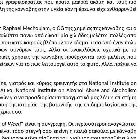
ι γραφειοκρατίας που κρατά μακριά ακόμη και τους πιο
λη της κάνναβης στην υγεία εάν η έρευνα είχε ενθαρρυνθεί
.
Raphael Mechoulam, ο OG της χημείας της κάνναβης και ο
ύπτει πάνω από είκοσι μία χιλιάδες μελέτες, πολλές από
, που κατά καιρούς βλέπουν τον κόσμο μέσα από έναν πολύ
ρών συνόρων τους. Αλλά οι ανακαλύψεις σχετικά με το
ρικές χρήσεις της κάνναβης προέρχονται από μελέτες που
ξεων για το πώς λειτουργεί αυτό το φυτό. Αλλά πρέπει να
e, γιατρός και κύριος ερευνητής στα National Institute on
A)
και National Institute on Alcohol Abuse and Alcoholism
υνών για να προσδιορίσει τι πραγματικά μας λέει η επιστήμη
η της ιστορίας, της βοτανικής, της επιδημιολογίας και της
χέρια σου.
e of Weed
” είναι η συγγραφή. Οι περισσότεροι αναγνώστες,
είναι τόσο στεγνή όσο εκείνη η παλιά σακούλα με κάνναβη
λά διαμορφωμένη αίσθηση του χιούμορ που προσθέτει λίγη