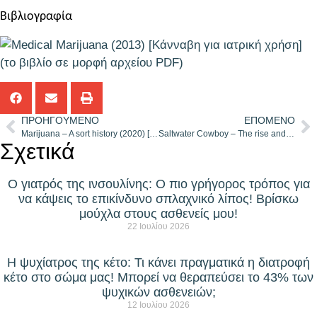
Βιβλιογραφία
(το βιβλίο σε μορφή αρχείου PDF)
ΠΡΟΗΓΟΎΜΕΝΟ
ΕΠΌΜΕΝΟ
Marijuana – A sort history (2020) [Κάνναβη – Μια περιληπτική ιστορία]
Saltwater Cowboy – The rise and fall of a marijuana empire (2015) [Καουμπόι του αλμυρού νερού – Η άνοδος και η πτώση μιας αυτοκρατορίας μαριχουάνας]
Σχετικά
Ο γιατρός της ινσουλίνης: Ο πιο γρήγορος τρόπος για
να κάψεις το επικίνδυνο σπλαχνικό λίπος! Βρίσκω
μούχλα στους ασθενείς μου!
22 Ιουλίου 2026
Η ψυχίατρος της κέτο: Τι κάνει πραγματικά η διατροφή
κέτο στο σώμα μας! Μπορεί να θεραπεύσει το 43% των
ψυχικών ασθενειών;
12 Ιουλίου 2026