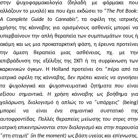
στην ψυχοφαρμακολογία (δηλαδή με φάρμακα που
αλλάζουν το μυαλό) και που έχει εκδώσει το “
The Pot Book
A Complete Guide to Cannabis
”, τα οφέλη της ιατρικής
χρήσης της κάνναβης για ορισμένους ασθενείς μπορεί να
υπερβαίνουν την απλή θεραπεία των συμπτωμάτων τους ή
ακόμη και ως μια προκαταρκτική φάση, η έρευνα προτείνει
την άμεση θεραπεία μιας ασθένειας, πχ. με την
επιβράδυνση της εξέλιξης της ΣΚΠ ή τη συρρίκνωση των
καρκινικών όγκων. Η Holland προτείνει ότι “
πέρα από τα
ιατρικά οφέλη της κάνναβης, δεν πρέπει κανείς να αγνοήσει
τα ψυχολογικά και ψυχοπνευματικά ζητήματα που είναι
εξίσου σημαντικά. Η χρήση κάνναβης ως βοήθημα για
χαλάρωση, διαλογισμό ή απλώς
το να “υπάρχεις” (being
μπορεί να είναι ένα σημαντικό συστατικό της
αυτοφροντίδας. Πολλές θεραπείες μείωσης του στρες στην
ιατρική επικεντρώνονται στον διαλογισμό και στην παρουσία
“στη στιγμή”
(
in the moment
)
ως βάση υγείας και επίγνωσης