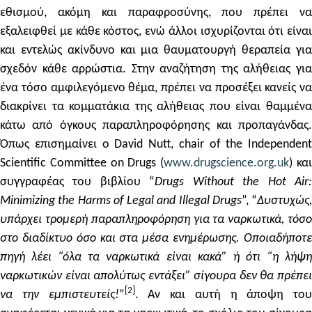
εθισμού, ακόμη και παραφροσύνης, που πρέπει να
εξαλειφθεί με κάθε κόστος, ενώ άλλοι ισχυρίζονται ότι είναι
και εντελώς ακίνδυνο και μια θαυματουργή θεραπεία για
σχεδόν κάθε αρρώστια. Στην αναζήτηση της αλήθειας για
ένα τόσο αμφιλεγόμενο θέμα, πρέπει να προσέξει κανείς να
διακρίνει τα κομματάκια της αλήθειας που είναι θαμμένα
κάτω από όγκους παραπληροφόρησης και προπαγάνδας.
Όπως επισημαίνει ο David Nutt, chair of the Independent
Scientific Committee on Drugs (
www.drugscience.org.uk
) κα
συγγραφέας του βιβλίου “
Drugs Without the Hot Air
Minimizing the Harms of Legal and Illegal Drugs
”, “
Δυστυχώς,
υπάρχει τρομερή παραπληροφόρηση για τα ναρκωτικά, τόσο
στο δ
ιαδίκτυο
όσο
και
στα
μέσα ενημέρωσης. Οποιαδήποτ
πηγή λέει “όλα τα ναρκωτικά είναι κακά” ή
ότι “
η λήψ
ναρκωτικών είναι απολύτως εντάξει” σίγουρα δεν
θα
πρέπε
[
2
]
να την εμπιστευτείς!
”
. Αν και αυτή η άποψη του