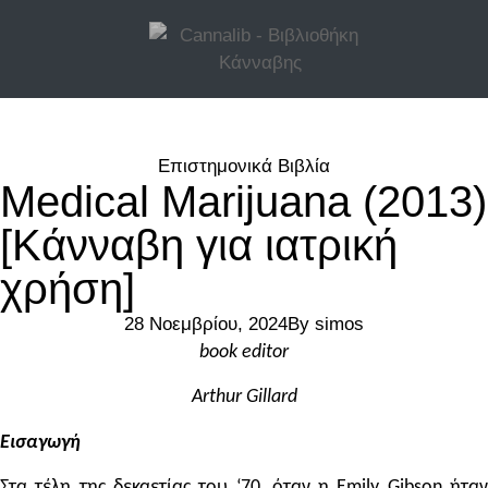
Επιστημονικά Βιβλία
Medical Marijuana (2013)
[Κάνναβη για ιατρική
χρήση]
28 Νοεμβρίου, 2024
By
simos
b
ook editor
Arthur Gillard
Εισαγωγή
Στα τέλη της δεκαετίας του ‘70, όταν η Emily Gibson ήταν