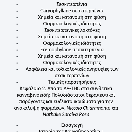
Σεσκιτερπένια
Caryophyllane σεσκιτερπένια
Χημεία και κατανομή στη φύση
Φαρμακολογικές ιδιότητες
Σεσκιτερπενικές λακτόνες
Χημεία και κατανομή στη φύση
Φαρμακολογικές ιδιότητες
Eremophylane σεσκιτερπένια
Χημεία και κατανομή στη φύση
Φαρμακολογικές ιδιότητες
Ασφάλεια και τοξικολογικές ανησυχίες των
σεσκιτερπενίων
Τελικές παρατηρήσεις
Κεφάλαιο 2. Από το Δ9-
THC
στα συνθετικά
κανναβινοειδή: Πολυδιάστατοι θεραπευτικοί
παράγοντες και ευέλικτα ικριώματα για την
ανακάλυψη φαρμάκων,
Niccolò Chiaramonte και
Nathalie Saraiva Rosa
Εισαγωγή
Ιστορία της Κάνναβης Sativa L.