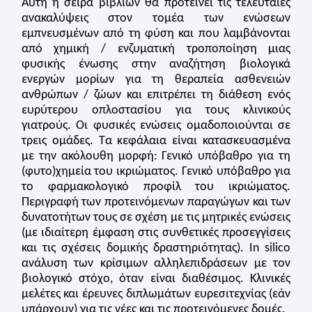
Αυτή η σειρά βιβλίων θα προτείνει τις τελευταίες
ανακαλύψεις στον τομέα των ενώσεων
εμπνευσμένων από τη φύση και που λαμβάνονται
από χημική / ενζυματική τροποποίηση μιας
φυσικής ένωσης στην αναζήτηση βιολογικά
ενεργών μορίων για τη θεραπεία ασθενειών
ανθρώπων / ζώων και επιτρέπει τη διάθεση ενός
ευρύτερου οπλοστασίου για τους κλινικούς
γιατρούς. Οι φυσικές ενώσεις ομαδοποιούνται σε
τρεις ομάδες. Τα κεφάλαια είναι κατασκευασμένα
με την ακόλουθη μορφή: Γενικό υπόβαθρο για τη
(φυτο)χημεία του ικριώματος. Γενικό υπόβαθρο για
το φαρμακολογικό προφίλ του ικριώματος.
Περιγραφή των προτεινόμενων παραγώγων και των
δυνατοτήτων τους σε σχέση με τις μητρικές ενώσεις
(με ιδιαίτερη έμφαση στις συνθετικές προσεγγίσεις
και τις σχέσεις δομικής δραστηριότητας). In silico
ανάλυση των κρίσιμων αλληλεπιδράσεων με τον
βιολογικό στόχο, όταν είναι διαθέσιμος. Κλινικές
μελέτες και έρευνες διπλωμάτων ευρεσιτεχνίας (εάν
υπάρχουν) για τις νέες και τις προτεινόμενες δομές.