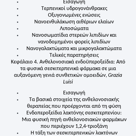
Εισαγωγή
Τερπενικοί υδρογονάνθρακες
Οξυγονωμένες ενώσεις
Νανοενθυλάκωση αιθέριων ελαίων
Λιποσώματα
Νανοσωματίδια στερεών λιπιδίων και
νανοδομημένοι φορείς λιπιδίων
Νανογαλακτώματα και μικρογαλακτώματα
Τελικές παρατηρήσεις
Κεφάλαιο 4. Ανθελονοσιακά ενδοϋπεροξείδια: Από
τα φυσικά σεσκιτερπενικά φάρμακα σε μια
αυξανόμενη γενιά συνθετικών ομοειδών,
Grazia
Luisi
Εισαγωγή
Τα βασικά στοιχεία της ανθελονοσιακής
θεραπείας που προέρχονται από τη φύση
Ενδοπεροξείδια λακτόνης σεσκιτερπενίου:
Μια φυσική πηγή ανθελονοσιακών φαρμάκων
που περιέχουν 1,2,4-τριοξάνη
Η τάξη των σεσκιτερπενικών λακτόνων