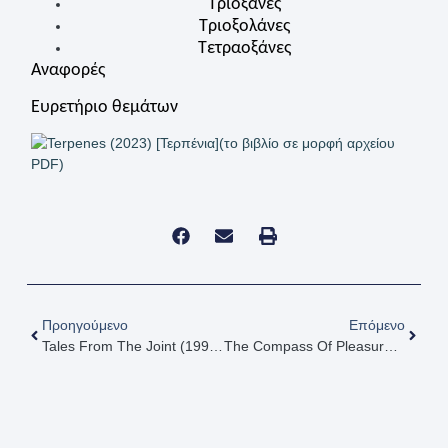
Τριοξάνες
Τριοξολάνες
Τετραοξάνες
Αναφορές
Ευρετήριο θεμάτων
(το βιβλίο σε μορφή αρχείου
PDF)
Προηγούμενο
Επόμενο
Tales From The Joint (1995) [Ιστορίες Από Την Μπουζού]
The Compass Of Pleasure (2011) [Η Πυξίδα Της Απόλαυσης]