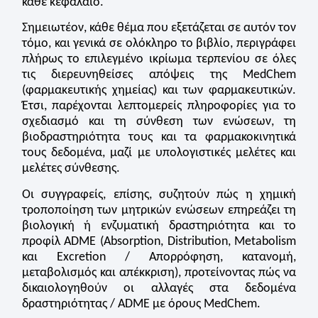
κάθε κεφάλαιο.
Σημειωτέον, κάθε θέμα που εξετάζεται σε αυτόν τον
τόμο, και γενικά σε ολόκληρο το βιβλίο, περιγράφει
πλήρως το επιλεγμένο ικρίωμα τερπενίου σε όλες
τις διερευνηθείσες απόψεις της MedChem
(φαρμακευτικής χημείας) και των φαρμακευτικών.
Έτσι, παρέχονται λεπτομερείς πληροφορίες για το
σχεδιασμό και τη σύνθεση των ενώσεων, τη
βιοδραστηριότητα τους και τα φαρμακοκινητικά
τους δεδομένα, μαζί με υπολογιστικές μελέτες και
μελέτες σύνθεσης.
Οι συγγραφείς, επίσης, συζητούν πώς η χημική
τροποποίηση των μητρικών ενώσεων επηρεάζει τη
βιολογική ή ενζυματική δραστηριότητα και το
προφίλ ADME (
A
bsorption,
D
istribution,
M
etabolism
και
E
xcretion / Απορρόφηση, κατανομή,
μεταβολισμός και απέκκριση), προτείνοντας πώς να
δικαιολογηθούν οι αλλαγές στα δεδομένα
δραστηριότητας / ADME με όρους MedChem.