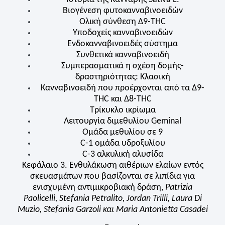
Βιογένεση φυτοκανναβινοειδών
Ολική σύνθεση Δ9-THC
Υποδοχείς κανναβινοειδών
Ενδοκανναβινοειδές σύστημα
Συνθετικά κανναβινοειδή
Συμπερασματικά η σχέση δομής-
δραστηριότητας: Κλασική
Κανναβινοειδή που προέρχονται από τα Δ9-
THC
και Δ8-
THC
Τρίκυκλο ικρίωμα
Λειτουργία διμεθυλίου Geminal
Ομάδα μεθυλίου σε 9
C-1 ομάδα υδροξυλίου
C-3 αλκυλική αλυσίδα
Κεφάλαιο 3. Ενθυλάκωση αιθέριων ελαίων εντός
σκευασμάτων που βασίζονται σε λιπίδια για
ενισχυμένη αντιμικροβιακή δράση,
Patrizia
Paolicelli, Stefania Petralito, Jordan Trilli, Laura Di
Muzio, Stefania Garzoli και Maria Antonietta Casadei