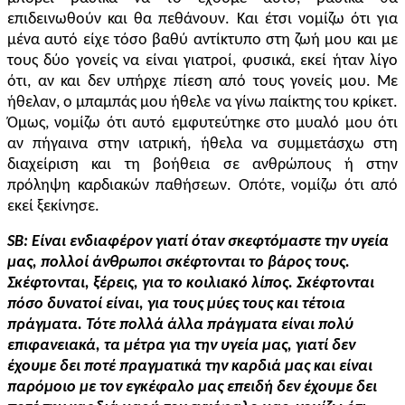
επιδεινωθούν και θα πεθάνουν. Και έτσι νομίζω ότι για
μένα αυτό είχε τόσο βαθύ αντίκτυπο στη ζωή μου και με
τους δύο γονείς να είναι γιατροί, φυσικά, εκεί ήταν λίγο
ότι, αν και δεν υπήρχε πίεση από τους γονείς μου. Με
ήθελαν, ο μπαμπάς μου ήθελε να γίνω παίκτης του κρίκετ.
Όμως, νομίζω ότι αυτό εμφυτεύτηκε στο μυαλό μου ότι
αν πήγαινα στην ιατρική, ήθελα να συμμετάσχω στη
διαχείριση και τη βοήθεια σε ανθρώπους ή στην
πρόληψη καρδιακών παθήσεων. Οπότε, νομίζω ότι από
εκεί ξεκίνησε.
SB
: Είναι ενδιαφέρον γιατί όταν σκεφτόμαστε την υγεία
μας, πολλοί άνθρωποι σκέφτονται το βάρος τους.
Σκέφτονται, ξέρεις, για το κοιλιακό λίπος. Σκέφτονται
πόσο δυνατοί είναι, για τους μύες τους και τέτοια
πράγματα. Τότε πολλά άλλα πράγματα είναι πολύ
επιφανειακά, τα μέτρα για την υγεία μας, γιατί δεν
έχουμε δει ποτέ πραγματικά την καρδιά μας και είναι
παρόμοιο με τον εγκέφαλο μας επειδή δεν έχουμε δει