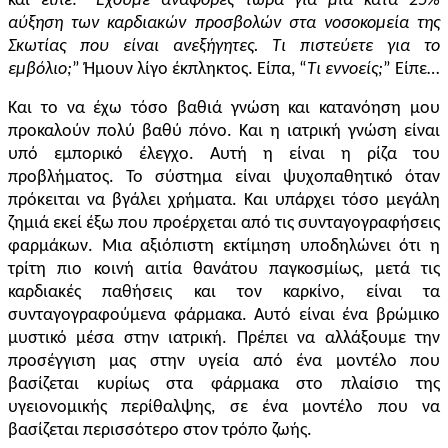
και είπε: “
Έχουμε αναφορές τώρα
για μια κατά
25%
αύξηση των καρδιακών προσβολών στα νοσοκομεία της
Σκωτίας που είναι ανεξήγητ
ες
. Τι πιστεύετε για το
εμβόλιο;
” Ήμουν λίγο έκπληκτος. Είπα, “
Τι εννοείς;
” Είπε…
Και το να έχω τόσο βαθιά γνώση και κατανόηση μου
προκαλούν πολύ βαθύ πόνο. Και η ιατρική γνώση είναι
υπό εμπορικό έλεγχο. Αυτή η είναι η ρίζα του
προβλήματος. Το σύστημα είναι ψυχοπαθητικό όταν
πρόκειται να βγάλει χρήματα. Και υπάρχει τόσο μεγάλη
ζημιά εκεί έξω που προέρχεται από τις συνταγογραφήσεις
φαρμάκων. Μια αξιόπιστη εκτίμηση υποδηλώνει ότι η
τρίτη πιο κοινή αιτία θανάτου παγκοσμίως, μετά τις
καρδιακές παθήσεις και τον καρκίνο, είναι τα
συνταγογραφούμενα φάρμακα. Αυτό είναι ένα βρώμικο
μυστικό μέσα στην ιατρική. Πρέπει να αλλάξουμε την
προσέγγιση μας στην υγεία από ένα μοντέλο που
βασίζεται κυρίως στα φάρμακα στο πλαίσιο της
υγειονομικής περίθαλψης, σε ένα μοντέλο που να
βασίζεται περισσότερο στον τρόπο ζωής.