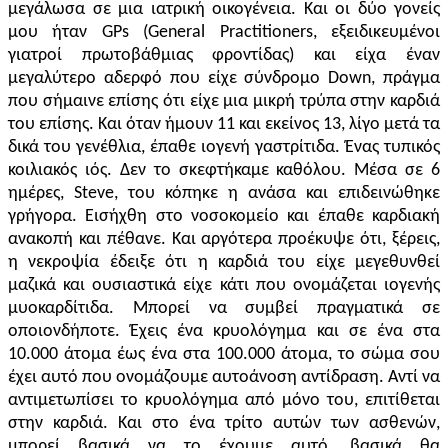
μεγάλωσα σε μια ιατρική οικογένεια. Και οι δύο γονείς
μου ήταν
G
Ps (General Practitioners,
εξειδικευμένοι
γιατροί πρωτοβάθμιας φροντίδας
)
και είχα έναν
μεγαλύτερο αδερφό που είχε σύνδρομο Down, πράγμα
που σήμαινε επίσης ότι είχε μια μικρή τρύπα στην καρδιά
του επίσης. Και όταν ήμουν 11 και εκείνος 13, λίγο μετά τα
δικά του γενέθλια, έπαθε ιογενή γαστρίτιδα. Ένας τυπικός
κοιλιακός ιός. Δεν το σκεφτήκαμε καθόλου. Μέσα σε 6
ημέρες, Steve, του κόπηκε η ανάσα και επιδεινώθηκε
γρήγορα. Εισήχθη στο νοσοκομείο και έπαθε καρδιακή
ανακοπή και πέθανε. Και αργότερα προέκυψε ότι, ξέρεις,
η νεκροψία έδειξε ότι η καρδιά του είχε μεγεθυνθεί
μαζικά και ουσιαστικά είχε κάτι που ονομάζεται ιογενής
μυοκαρδίτιδα. Μπορεί να συμβεί πραγματικά σε
οποιονδήποτε. Έχεις ένα κρυολόγημα και σε ένα στα
10.000 άτομα έως ένα στα 100.000 άτομα, το σώμα σου
έχει αυτό που ονομάζουμε αυτοάνοση αντίδραση. Αντί να
αντιμετωπίσει το κρυολόγημα από μόνο του, επιτίθεται
στην καρδιά. Και στο ένα τρίτο αυτών των ασθενών,
μπορεί βασικά να το έχουμε αυτό, βασικά θα