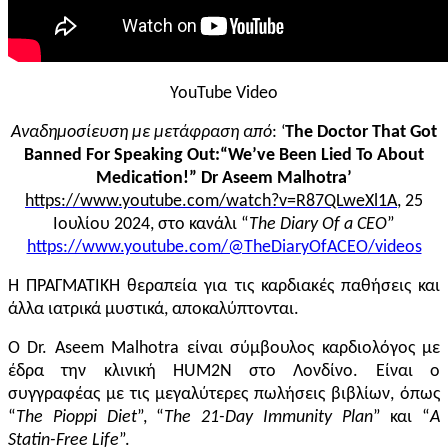
YouTube Video
Αναδημοσίευση με μετάφραση από
: ‘
The Doctor That Got
Banned For Speaking Out:“We’ve Been Lied To About
Medication!” Dr Aseem Malhotra’
https://www.youtube.com/watch?v=R87QLweXl1A
, 25
Ιουλίου
2024, στο κανάλι “
The Diary Of
a
CEO
”
https://www.youtube.com/@TheDiaryOfACEO/videos
Η ΠΡΑΓΜΑΤΙΚΗ θεραπεία για τις καρδιακές παθήσεις και
άλλα ιατρικά μυστικά, αποκαλύπτονται.
Ο
Dr.
Aseem Malhotra είναι σύμβουλος καρδιολόγος με
έδρα την κλινική HUM2N στο Λονδίνο. Είναι ο
συγγραφέας με τις μεγαλύτερες πωλήσεις βιβλίων, όπως
“
The Pioppi Diet
”, “
The 21-Day Immunity Plan
” και “
A
Statin-Free Life
”.