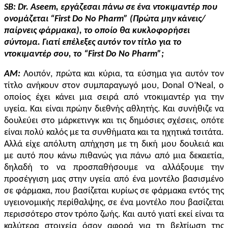
SB: Dr. Aseem, εργάζεσαι πάνω σε ένα ντοκιμαντέρ που
ονομάζεται “First Do No Pharm” (Πρώτα μην κάνεις/
παίρνεις φάρμακα), το οποίο θα κυκλοφορήσει
σύντομα. Γιατί επέλεξες αυτόν τον τίτλο για το
ντοκιμαντέρ σου, το “First Do No Pharm”;
AM:
Λοιπόν, πρώτα και κύρια, τα εύσημα για αυτόν τον
τίτλο ανήκουν στον συμπαραγωγό μου, Donal O’Neal, ο
οποίος έχει κάνει μια σειρά από ντοκιμαντέρ για την
υγεία. Και είναι πρώην διεθνής αθλητής. Και συνήθιζε να
δουλεύει στο μάρκετινγκ και τις δημόσιες σχέσεις, οπότε
είναι πολύ καλός με τα συνθήματα και τα ηχητικά τσιτάτα.
Αλλά είχε απόλυτη απήχηση με τη δική μου δουλειά και
με αυτό που κάνω πιθανώς για πάνω από μια δεκαετία,
δηλαδή το να προσπαθήσουμε να αλλάξουμε την
προσέγγιση μας στην υγεία από ένα μοντέλο βασισμένο
σε φάρμακα, που βασίζεται κυρίως σε φάρμακα εντός της
υγειονομικής περίθαλψης, σε ένα μοντέλο που βασίζεται
περισσότερο στον τρόπο ζωής. Και αυτό γιατί εκεί είναι τα
καλύτερα στοιχεία όσον αφορά για τη βελτίωση της