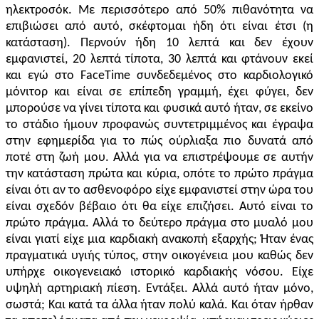
ηλεκτροσόκ. Με
περισσότερο από 50% πιθανότητα να
επιβιώσει
από
αυτό, σκέφτομαι ήδη
ότι είναι έτσι (η
κατάσταση). Περνούν ήδη
10 λεπτά
και
δεν έχουν
εμφανιστεί,
20
λεπτά
τίποτα,
3
0 λεπτά
και φ
τάνουν εκεί
και εγώ
σ
το FaceTime
συνδεδεμένος στο
καρδιολογικό
μόνιτορ
και
είναι
σε
επίπεδη γραμμή,
έχει φύγει,
δεν
μπορούσε να γίνει
τίποτα και φυσικά αυτό ήταν, σε εκείνο
το στάδιο ήμουν προφανώς συντετριμμένος και έγραψα
στην εφημερίδα για το πώς ούρλιαξα πιο δυνατά από
ποτέ στη ζωή μου. Αλλά για να επιστρέψουμε σε αυτήν
την κατάσταση πρώτα και κύρια, οπότε το πρώτο πράγμα
είναι ότι αν το ασθενοφόρο είχε εμφανιστεί στην ώρα του
είναι σχεδόν βέβαιο ότι θα είχε επιζήσει. Αυτό είναι το
πρώτο πράγμα. Αλλά το δεύτερο πράγμα στο μυαλό μου
είναι γιατί είχε μια καρδιακή ανακοπή εξαρχής; Ήταν ένας
πραγματικά υγιής τύπος, στην οικογένει
α
μου καθώς δεν
υπήρχε οικογενειακό ιστορικό καρδιακής νόσου. Είχε
υψηλή αρτηριακή πίεση.
Εντάξει
. Αλλά αυτό ήταν
μόνο
,
σωστά; Και κατά τα άλλα ήταν πολύ καλ
ά
. Και όταν
ήρθαν