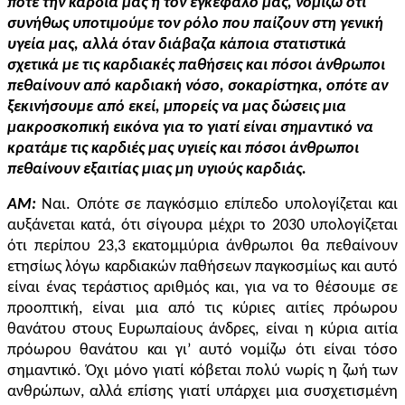
ποτέ την καρδιά μας ή τον εγκέφαλο μας, νομίζω ότι
συνήθως υποτιμούμε τον ρόλο που παίζουν στη γενική
υγεία μας, αλλά όταν διάβαζα κάποια στατιστικά
σχετικά με τις καρδιακές παθήσεις και πόσοι άνθρωποι
πεθαίνουν από καρδιακή νόσο, σοκαρίστηκα, οπότε αν
ξεκινήσουμε από εκεί, μπορείς να μας δώσεις μια
μακροσκοπική εικόνα για το γιατί είναι σημαντικό να
κρατάμε τις καρδιές μας υγιείς και πόσοι άνθρωποι
πεθαίνουν εξαιτίας μιας μη υγιούς καρδιάς.
AM:
Ναι. Οπότε σε παγκόσμιο επίπεδο υπολογίζεται και
αυξάνεται κατά, ότι σίγουρα μέχρι το 2030 υπολογίζεται
ότι περίπου 23,3 εκατομμύρια άνθρωποι θα πεθαίνουν
ετησίως λόγω καρδιακών παθήσεων παγκοσμίως και αυτό
είναι ένας τεράστιος αριθμός και, για να το θέσουμε σε
προοπτική, είναι μια από τις κύριες αιτίες πρόωρου
θανάτου στους Ευρωπαίους άνδρες, είναι η κύρια αιτία
πρόωρου θανάτου και γι’ αυτό νομίζω ότι είναι τόσο
σημαντικό. Όχι μόνο γιατί κόβεται πολύ νωρίς η ζωή των
ανθρώπων, αλλά επίσης γιατί υπάρχει μια συσχετισμένη