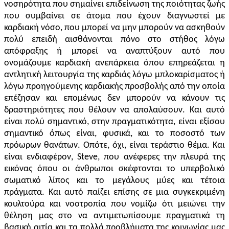
νοσηρότητα που σημαίνει επιδείνωση της ποιότητας ζωής
που συμβαίνει σε άτομα που έχουν διαγνωστεί με
καρδιακή νόσο, που μπορεί να μην μπορούν να ασκηθούν
πολύ επειδή αισθάνονται πόνο στο στήθος λόγω
απόφραξης ή μπορεί να αναπτύξουν αυτό που
ονομάζουμε καρδιακή ανεπάρκεια όπου επηρεάζεται η
αντλητική λειτουργία της καρδιάς λόγω μπλοκαρίσματος ή
λόγω προηγούμενης καρδιακής προσβολής από την οποία
επέζησαν και επομένως δεν μπορούν να κάνουν τις
δραστηριότητες που θέλουν να απολαύσουν. Και αυτό
είναι πολύ σημαντικό, στην πραγματικότητα, είναι εξίσου
σημαντικό όπως είναι, φυσικά, και το ποσοστό των
πρόωρων θανάτων. Οπότε, όχι, είναι τεράστιο θέμα. Και
είναι ενδιαφέρον, Steve, που ανέφερες την πλευρά της
εικόνας όπου οι άνθρωποι σκέφτονται το υπερβολικό
σωματικό λίπος και το μεγάλους μύες και τέτοια
πράγματα. Και αυτό παίζει επίσης σε μια συγκεκριμένη
κουλτούρα και νοοτροπία που νομίζω ότι μειώνει την
θέληση μας στο να αντιμετωπίσουμε πραγματικά τη
βασική αιτία και τα πολλά προβλήματα της κοινωνίας μας