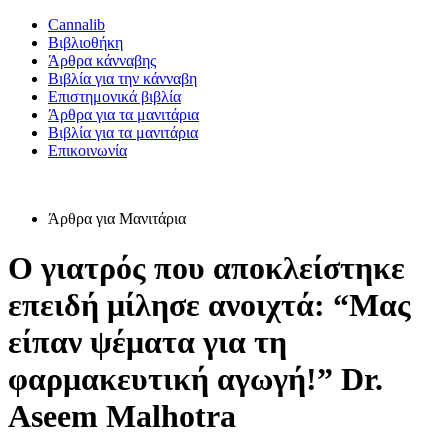
Cannalib
Βιβλιοθήκη
Άρθρα κάνναβης
Βιβλία για την κάνναβη
Επιστημονικά βιβλία
Άρθρα για τα μανιτάρια
Βιβλία για τα μανιτάρια
Επικοινωνία
Άρθρα για Μανιτάρια
Ο γιατρός που αποκλείστηκε
επειδή μίλησε ανοιχτά: “Μας
είπαν ψέματα για τη
φαρμακευτική αγωγή!” Dr.
Aseem Malhotra