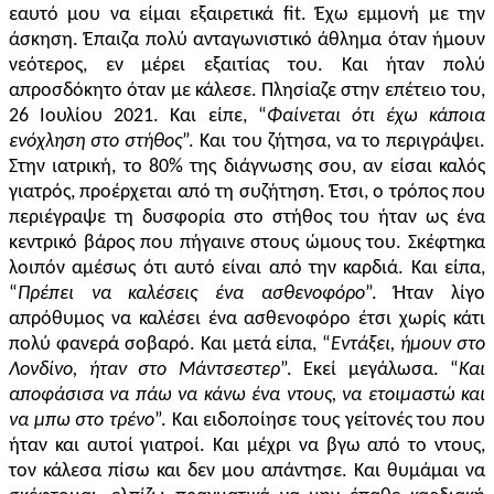
εαυτό μου να είμαι εξαιρετικά fit. Έχω εμμονή με την
άσκηση.
Έ
παιζα πολύ ανταγωνιστικό άθλημα όταν ήμουν
νεότερος, εν μέρει εξαιτίας του. Και ήταν πολύ
απροσδόκητο όταν με κάλεσε. Πλησ
ίαζε
στην επέτει
ο
του,
26 Ιουλίου 2021. Και είπε, “
Φαίνεται ότι έχω κάποια
ενόχληση στο στήθος
”. Και του ζήτησα, να το περιγράψει.
Στην ιατρική,
τ
ο 80% της διάγνωσ
η
ς σου, αν είσαι καλός
γιατρός, προέρχεται από τη συζήτηση. Έτσι, ο τρόπος που
περιέγραψε τη δυσφορία στο στήθος του ήταν
ως
ένα
κεντρικό βάρος που πήγαινε στους ώμους του. Σκ
έφτηκα
λοιπόν αμέσως
ότι
αυτό είναι
από την
καρδιά. Και είπα,
“
Πρέπει να καλέσεις ένα ασθενοφόρο
”. Ήταν λίγο
απρόθυμος να καλέσει ένα ασθενοφόρο
έτσι χωρίς κάτι
πολύ φανερά σοβαρό
. Και μετά είπα, “
Εντάξει,
ή
μουν στο
Λονδίνο,
ή
ταν στο Μάντσεστερ
”. Εκεί μεγάλωσα. “
Και
αποφάσισα να πάω να κάνω ένα ντους, να ετοιμαστώ και
να μπω στο τρένο
”. Και
ειδοποίησε τους γείτονές του
που
ήταν και
αυτοί
γιατροί. Και μέχρι να βγω από το ντους,
τον κάλεσα πίσω και δεν
μου α
πάντησ
ε
. Και θυμάμαι να