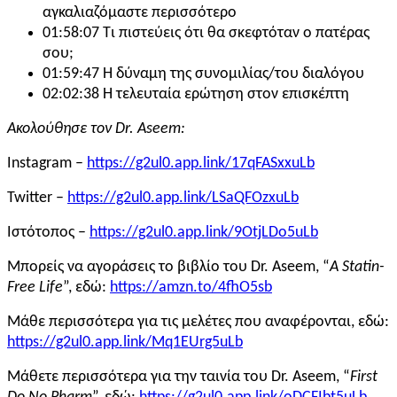
αγκαλιαζόμαστε περισσότερο
01:58:07 Τι πιστεύεις ότι θα σκεφτόταν ο πατέρας
σου;
01:59:47 Η δύναμη της συνομιλίας/του διαλόγου
02:02:38 Η τελευταία ερώτηση στον επισκέπτη
Ακολούθησε τον Dr. Aseem:
Instagram –
https://g2ul0.app.link/17qFASxxuLb
Twitter –
https://g2ul0.app.link/LSaQFOzxuLb
Ιστότοπος –
https://g2ul0.app.link/9OtjLDo5uLb
Μπορείς να αγοράσεις το βιβλίο του Dr. Aseem, “
A Statin-
Free Life
”, εδώ:
https://amzn.to/4fhO5sb
Μάθε περισσότερα για τις μελέτες που αναφέρονται, εδώ:
https://g2ul0.app.link/Mq1EUrg5uLb
Μάθετε περισσότερα για την ταινία του Dr. Aseem, “
First