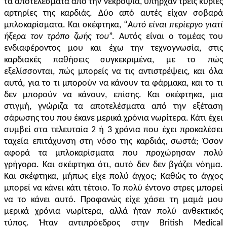
τα αποτελέσματα από την
νεκροψία, υπήρχαν τρεις κύριες
αρτηρίες της καρδιάς. Δύο από αυτ
ές
είχαν σοβαρά
μπλοκαρίσματα. Και σκέφτηκα, “
Αυτό είναι περίεργο γιατί
ήξερα τον τρόπο ζωής του
”. Αυτός είναι ο τομέας του
ενδιαφέροντ
ο
ς μου και
έχω την
τεχνογνωσία,
στις
καρδιακές παθήσεις συγκεκριμένα,
με το
πώς
εξελίσσονται, πώς μπορεί
ς
να
τις
αντιστρέψ
εις
,
και
όλα
αυτά,
για το
τι μπορούν να κάνουν τα φάρμακα,
και το
τι
δεν μπορούν να κάνουν, επίσης. Και σκέφτηκα,
μια
στιγμή
,
γνώριζα
τ
α
αποτελέσματα από την εξέταση
σάρωση
ς
του
που έκανε
μερικά χρόνια νωρίτερα. Κάτι έχει
συμβεί στ
α
τελευταία 2 ή 3 χρόνια που έχει προκαλέσει
ταχεία επιτάχυνση στη νόσο
της
καρδιά
ς
, σωστά; Όσον
αφορά τα μπλοκαρίσματα που
προχώρησαν
πολύ
γρήγορα. Και σκέφτηκα
ότι
, αυτό δεν
δεν βγάζει
νόημα.
Και σκέφτηκα, μήπως είχε πολύ άγχος;
Καθώς τ
ο άγχος
μπορεί να κάνει
κάτι τέτοιο
.
Το π
ολύ έντονο στρες μπορεί
να το κάνει
αυτό
. Προφανώς είχε χάσει τη μαμά μου
μερικά χρόνια νωρίτερα, αλλά ήταν πολύ ανθεκτικός
τύπος. Ήταν αντιπρόεδρος
στην British Medical