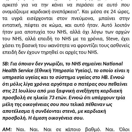
αρκετό για να την κάνει να περάσει σε αυτό που
ονομάζουμε καρδιακή ανεπάρκεια
”. Και μέσα σε 24 ώρες,
τα υγρά εισέρχονται στον πνεύμονα, μπαίνει στην
εντατική, πέφτει σε κώμα, και αυτό ήταν. Αυτό λοιπόν
ήταν μια αποτυχία του NHS, αλλά όχι λόγω των αρχών
του NHS, αλλά επειδή το NHS με τα χρόνια, Steve, έχει
χάσει τη βασική του ικανότητα να φροντίζει τους ασθενείς
επειδή δεν έχουν τηρηθεί οι αρχές του NHS.
SB
: Για όποιον δεν γνωρίζει, το NHS σημαίνει National
Health Service
(
Εθνική Υπηρεσία Υγείας
)
, το οποίο είναι η
υπηρεσία υγείας και το σύστημα υγείας στο ΗΒ. Εννοώ
ότι μόλις λίγα χρόνια αργότερα ο πατέρας σου πεθαίνει
στις 21 Ιουλίου από μια ξαφνική ανεξήγητη καρδιακή
προσβολή σε ηλικία 73 ετών. Εννοώ ότι υπάρχουν τρία
μέλη της οικογένειας σου που τελικά πέθαναν ως
αποτέλεσμα ή συνδέονται στενά, με καρδιακή
προσβολή. Η άμεση οικογένεια σου.
AM:
Ναι. Ναι. Ναι σε κάποιο βαθμό. Ναι. Όλοι