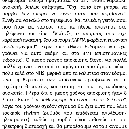
σκ
έφτομαι
, ελπίζω πραγματικά να μην έπαθε καρδιακή
ανακοπή. Απλώς σκέφτηκα, “
Όχι, αυτό δεν μπορεί να
συμβεί
δεν μπορεί να είναι αυτό που συμβαίνει
”.
Συνέχισ
α
να
καλ
ώ σ
το τηλέφωνο
. Και τελικά, η γειτόνισσα,
που ήταν
και
γιατρός, που με ήξερε, απάντησε στο
τηλέφωνο και είπε, “
Κο
ίταξε
, ο μπαμπάς σ
ου είχε
καρδιακή ανακοπή
.
Του κ
άνουμε
ΚΑΡΠΑ
(καρδιοπνευμονική
αναζωογόνηση)
”. Ξέρω από εθνικά δεδομένα και έχω
γράψει για αυτό ακόμη και στο BMJ
(επιστημονικές
εκδόσεις)
. Ο μέσος χρόνος απόκρισης, Steve, για
πολλά
πολλά χρόνια, ένα από τα πράγματα που έχουμε κάνει
πολύ καλά στο NHS, μερικά από τα καλύτερα στον κόσμο,
είναι η θεραπεία των καρδιακών προσβολών και η
ταχύτητα θεραπείας και ακόμη και
για τις
καρδιακές
ανακοπές. Ήξερα ότι ο μέσος χρόνος απόκρισης ήταν 8
λεπτά. Είπα: “
Το ασθενοφόρο θα είναι
εκεί
σε 8 λεπτά
”,
λόγω του
χρόνου
σχεδόν σίγουρα θα έχει αυτό που λέμε
sockable rhythm
(
ρυθμός που επιδέχεται απινίδωση/
ηλεκτροσόκ
)
, καθώς η καρδιά είναι πιθανώς σε μια
ηλεκτρική διαταραχή και θα μπορέσουμε να
του κάνουμε