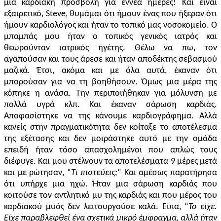
μια καρδιακή προσβολή για εννέα ημέρες! Και είναι
εξαιρετικό,
Steve,
θυμάμαι ότι ήμουν ένας που ήξεραν ότι
ήμουν καρδιολόγος και ήταν το τοπικό μας νοσοκομείο. Ο
μπαμπάς μου ήταν ο τοπικός γενικός ιατρός και
θεωρούνταν ιατρικός ηγέτης. Θέλω να πω, τον
αγαπούσαν και τους άρεσε και ήταν αποδέκτης σεβασμού
μαζικά. Έτσι, ακόμα και με όλα αυτά, έκαναν ότι
μπορούσαν για να τη βοηθήσουν. Όμως μια μέρα της
κόπηκε η ανάσα. Την περιποιήθηκαν για μόλυνση με
πολλά υγρά κλπ. Και έκαναν σάρωση καρδιάς.
Αποφασίστηκε να της κάνουμε καρδιογράφημα. Αλλά
κανείς στην πραγματικότητα δεν κοίταξε το αποτέλεσμα
της εξέτασης και δεν μοιράστηκε αυτό με την ομάδα
επειδή ήταν τόσο απασχολημένοι που απλώς τους
διέφυγε. Και μου στέλνουν τα αποτελέσματα 9 μέρες μετά
και με ρώτησαν, “
Τι πιστεύεις;
” Και αμέσως παρατήρησα
ότι υπήρχε μια ηχώ. Ήταν μια σάρωση καρδιάς που
κοιτούσε τον αντλητικό μυ της καρδιάς και που μέρος του
καρδιακού μυός δεν λειτουργούσε καλά. Είπα, “
Το είχε.
Είχε παραβλεφθεί
ένα σχετικά μικρό έμφραγμα, αλλά
ήταν