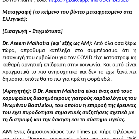
Do No Pharm
”, εδώ:
https://g2ul0.app.link/oDCFIbt5uLb
Μεταγραφή (το κείμενο του βίντεο μεταφρασμένο στα
Ελληνικά):
[Εισαγωγή – Στιγμιότυπα]
Dr.
Aseem Malhotra
(εφ’ εξής ως
AM):
Από όλα όσα ξέρω
τώρα, απρόθυμα κατέληξα στο συμπέρασμα ότι η
εισαγωγή του εμβολίου για τον COVID είχε καταστροφική
καθαρή αρνητική επίδραση στην κοινωνία. Και αυτό είναι
πραγματικά το πιο ανησυχητικό και δεν το έχω ξανά πει
δημόσια, οπότε θα το πω για πρώτη φορά εδώ.
(Αφηγητής): Ο Dr. Aseem Malhοtra είναι ένας από τους
κορυφαίους διασημότερους γιατρούς καρδιολόγους του
Ηνωμένου Βασιλείου, του οποίου η επιρροή της έρευνας
του έχει πυροδοτήσει σημαντικές συζητήσεις σχετικά με
τη διατροφή και την άσκηση και το σύστημα υγείας.
AM:
Ένας δημοσιογράφος των Times με πήρε τηλέφωνο