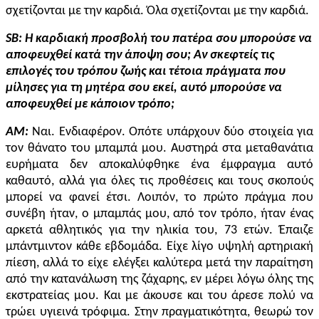
σχετίζονται με την καρδιά. Όλα σχετίζονται με την καρδιά.
SB
: Η καρδιακή προσβολή του πατέρα σου μπορούσε να
αποφευχθεί κατά την άποψη σου; Αν σκεφτείς τις
επιλογές του τρόπου ζωής και τέτοια πράγματα που
μίλησες για τη μητέρα σου εκεί, αυτό μπορούσε να
αποφευχθεί με κάποιον τρόπο;
AM:
Ν
αι.
Ενδιαφέρον
. Οπότε υπάρχουν δύο στοιχεία για
τον θάνατο του μπαμπά μου. Αυστηρά
σ
τα μεταθανάτια
ευρήματα δεν αποκ
αλύφθηκε
ένα έμφραγμα αυτό
καθαυτό, αλλά για όλες τις προθέσεις και τους σκοπούς
μπορεί να φανεί έτσι. Λοιπόν, το πρώτο πράγμα που
συνέβη ήταν,
ο
μπαμπά
ς
μου, από τον τρόπο, ήταν ένας
αρκετά αθλητικός
για την ηλικία του, 73 ετών.
Έ
παιζε
μπάντμιντον κάθε εβδομάδα.
Ε
ίχ
ε
λίγο υψηλή αρτηριακή
πίεση, αλλά το είχ
ε
ελέγξει καλύτερα μετά την παραίτηση
από την κατανάλωση
της ζάχαρης, εν μέρει λόγω όλης της
εκστρατείας μου.
Κ
αι με άκουσε και του άρεσε πολύ να
τρώει υγιεινά τρόφιμα. Στην πραγματικότητα, θεωρώ τον