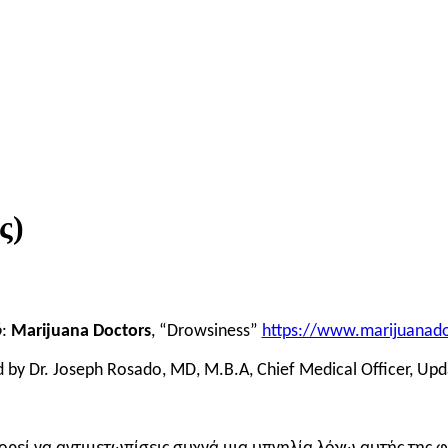
ς)
ό
:
Marijuana Doctors
, “Drowsiness”
https://www.marijuanado
 by Dr. Joseph Rosado, MD, M.B.A, Chief Medical Officer, Upd