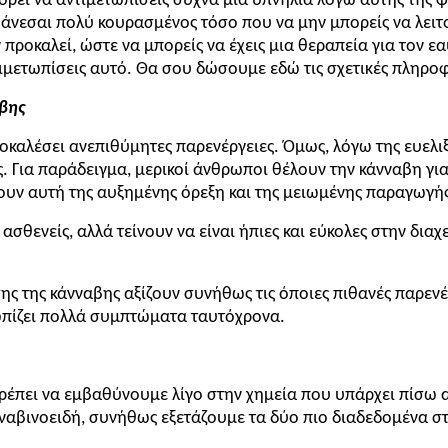
ορεί να αντιμετωπίσεις συχνά μια υπνηλία λόγω αυτής της φ
άνεσαι πολύ κουρασμένος τόσο που να μην μπορείς να λειτουρ
 προκαλεί, ώστε να μπορείς να έχεις μια θεραπεία για τον 
ιμετωπίσεις αυτό. Θα σου δώσουμε εδώ τις σχετικές πληροφ
αβης
καλέσει ανεπιθύμητες παρενέργειες. Όμως, λόγω της ευελιξί
υς. Για παράδειγμα, μερικοί άνθρωποι θέλουν την κάνναβη 
νουν αυτή της αυξημένης όρεξη και της μειωμένης παραγωγή
σθενείς, αλλά τείνουν να είναι ήπιες και εύκολες στην διαχε
ης της κάνναβης αξίζουν συνήθως τις όποιες πιθανές παρενέ
ωπίζει πολλά συμπτώματα ταυτόχρονα.
ρέπει να εμβαθύνουμε λίγο στην χημεία που υπάρχει πίσω α
ναβινοειδή, συνήθως εξετάζουμε τα δύο πιο διαδεδομένα στ