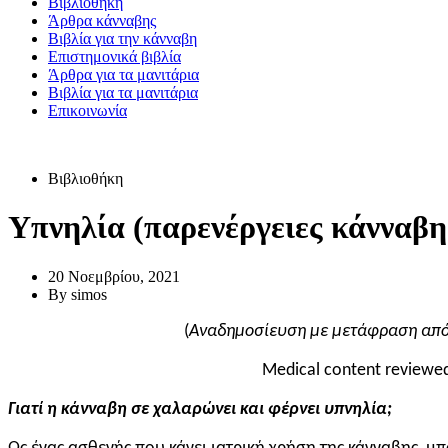
Βιβλιοθήκη
Άρθρα κάνναβης
Βιβλία για την κάνναβη
Επιστημονικά βιβλία
Άρθρα για τα μανιτάρια
Βιβλία για τα μανιτάρια
Επικοινωνία
Βιβλιοθήκη
Υπνηλία (παρενέργειες κάνναβη
20 Νοεμβρίου, 2021
By
simos
(
Αναδημοσίευση με μετάφραση απ
Medical content reviewed
Γιατί η κάνναβη σε χαλαρώνει και φέρνει υπνηλία;