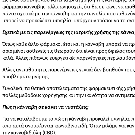
Ως ένας ασθενής που κάνει ιατρική χρήση της κάνναβης, μπ
φάρμακο κάνναβης, αλλά ανησυχείς ότι θα σε κάνει να αισθ
πάντα σχετικά με την κάνναβη και την υπνηλία που πιθανόν
μπορεί να προκαλέσει υπνηλία, υπάρχουν τρόποι να το αντ
Σχετικά με τις παρενέργειες της ιατρικής χρήσης της κάνν
Όπως κάθε άλλο φάρμακο, έτσι και η κάνναβη μπορεί να προ
ορισμένοι ασθενείς τις θεωρούν ότι είναι προς όφελος το
καλά. Άλλες πιθανώς ευεργετικές παρενέργειες περιλαμβά
Άλλες ανεπιθύμητες παρενέργειες γενικά δεν βοηθούν τους α
προβλήματα μνήμης.
Συνολικά, τα θετικά αποτελέσματα της φαρμακευτικής χρήσ
πολλές μεθόδους χορήγησης και την ικανότητα να αντιμετ
Πώς η κάνναβη σε κάνει να νυστάζεις;
Για να καταλάβουμε το πώς η κάνναβη προκαλεί υπνηλία, π
από αυτά ονομάζονται κανναβινοειδή. Όταν μιλάμε για καν
την κανναβιδιόλη (CBD).