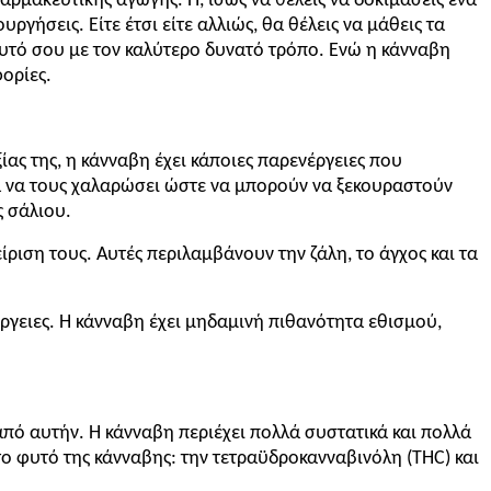
αρμακευτικής αγωγής. Ή, ίσως να θέλεις να δοκιμάσεις ένα
γήσεις. Είτε έτσι είτε αλλιώς, θα θέλεις να μάθεις τα
εαυτό σου με τον καλύτερο δυνατό τρόπο. Ενώ η κάνναβη
ορίες.
ας της, η κάνναβη έχει κάποιες παρενέργειες που
για να τους χαλαρώσει ώστε να μπορούν να ξεκουραστούν
ς σάλιου.
ίριση τους. Αυτές περιλαμβάνουν την ζάλη, το άγχος και τα
ργειες. Η κάνναβη έχει μηδαμινή πιθανότητα εθισμού,
πό αυτήν. Η κάνναβη περιέχει πολλά συστατικά και πολλά
ο φυτό της κάνναβης: την τετραϋδροκανναβινόλη (THC) και