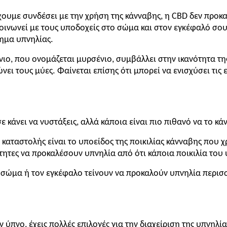
χουμε συνδέσει με την χρήση της κάνναβης, η CBD δεν προκαλ
κοινωνεί με τους υποδοχείς στο σώμα και στον εγκέφαλό σο
θημα υπνηλίας.
νιο, που ονομάζεται μυρσένιο, συμβάλλει στην ικανότητα τη
νει τους μύες. Φαίνεται επίσης ότι μπορεί να ενισχύσει τις
 κάνει να νυστάξεις, αλλά κάποια είναι πιο πιθανό να το κά
καταστολής είναι το υποείδος της ποικιλίας κάνναβης που χ
τητες να προκαλέσουν υπνηλία από ότι κάποια ποικιλία του 
σώμα ή τον εγκέφαλο τείνουν να προκαλούν υπνηλία περισσ
 ύπνο, έχεις πολλές επιλογές για την διαχείριση της υπνηλ