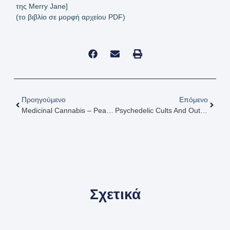
(το βιβλίο σε μορφή αρχείου PDF)
Προηγούμενο
Επόμενο
Medicinal Cannabis – Pearls For Clinical Practice (2022) [Φαρμακευτική Κάνναβη – Μαργαριτάρια Για Την Κλινική Πρακτική]
Psychedelic Cults And Outlaw Churches (2023) [Ψυχεδελικές Αιρέσεις Και Παράνομες Εκκλησίες]
Σχετικά