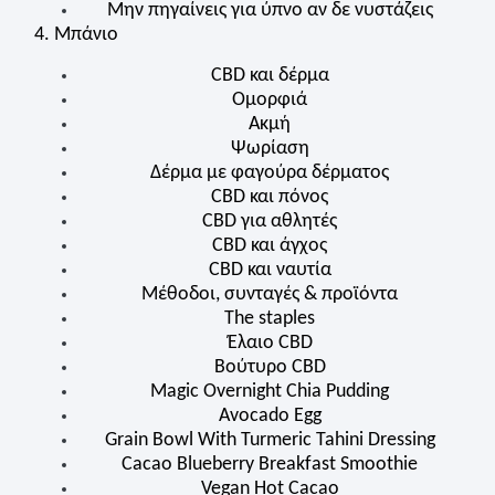
Μην πηγαίνεις για ύπνο αν δε νυστάζεις
4. Μπάνιο
C
BD
και δέρμα
Ομορφιά
Ακμή
Ψωρίαση
Δέρμα με φαγούρα δέρματος
C
BD
και πόνος
C
BD
για αθλητές
C
BD
και άγχος
C
BD
και ναυτία
Μέθοδοι, συνταγές & προϊόντα
The staples
Έλαιο
CBD
Βούτυρο
CBD
Magic Overnight Chia Pudding
Avocado Egg
Grain Bowl With Turmeric Tahini Dressing
Cacao Blueberry Breakfast Smoothie
Vegan Hot Cacao