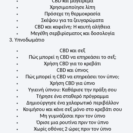
CBD
και μαγείρεμα
Χρησιμοποίησε λίπη
Πρόσεχε τη θερμοκρασία
Σκέψου για τα ζευγαρώματα
C
BD
και καφεΐνη: Η καυτή αλήθεια
Μεγέθη σερβιρίσματος και δοσολογία
3. Υπνοδωμάτιο
CBD
και σεξ
Πώς μπορεί η
CBD
να επηρεάσει το σεξ;
Χρήση
CBD
για το κρεβάτι
C
BD
και ύπνος
Πώς μπορεί η
CBD
να επηρεάσει τον ύπνο;
Χρήση
CBD
για ύπνο
Υγιεινή ύπνου: Καθάρισε την πράξη σου
Τήρησε ένα σταθερό πρόγραμμα
Δημιούργησε ένα χαλαρωτικό περιβάλλον
Κοιμήσου και κάνε σεξ μόνο στο κρεβάτι σου
Μη γυμνάζεσαι πριν τον ύπνο
Όρισε μια ρουτίνα πριν τον ύπνο
Χωρίς οθόνες 2 ώρες πριν τον ύπνο