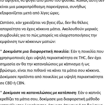
το αφήσεις να φύγει από μόνο του φυσικά. Καθώς αυτή δεν
είναι μια μακροπρόθεσμη παρενέργεια, συνήθως
εξαφανίζεται μετά από λίγες ώρες.
Ωστόσο, εάν χρειάζεται να βγεις έξω, δεν θα θέλεις
απαραίτητα να έχεις κόκκινα μάτια. Ακολουθούν μερικές
συμβουλές για το πώς μπορείς να ελαχιστοποιήσεις την
εμφάνιση των κόκκινων ματιών:
*
Δοκιμάστε
μια
διαφορετικ
ή ποικιλία
: Εάν η ποικιλία που
χρησιμοποιείς έχει υψηλή περιεκτικότητα σε THC, δεν έχει
σημασία αν θα την καταναλώσεις με κάπνισμα ή ως
βρώσιμο, είναι πιο πιθανό να κάνει τα μάτια σου κόκκινα.
Δοκίμασε προϊόντα από ποικιλίες με υψηλή περιεκτικότητα
σε CBD ή CBN.
*
Δοκίμασε να καταναλώσεις με κατάποση
: Εάν ο καπνός
ερεθίζει τα μάτια σου, δοκίμασε μια διαφορετική μέθοδο