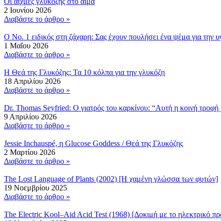
Οι αιχμές γλυκόζης στο αίμα
2 Ιουνίου 2026
Διαβάστε το άρθρο »
Ο Νο. 1 ειδικός στη ζάχαρη: Σας έχουν πουλήσει ένα ψέμα για την υ
1 Μαΐου 2026
Διαβάστε το άρθρο »
Η Θεά της Γλυκόζης: Τα 10 κόλπα για την γλυκόζη
18 Απριλίου 2026
Διαβάστε το άρθρο »
Dr. Thomas Seyfried: Ο γιατρός του καρκίνου: “Αυτή η κοινή τροφή 
9 Απριλίου 2026
Διαβάστε το άρθρο »
Jessie Inchauspé, η Glucose Goddess / Θεά της Γλυκόζης
2 Μαρτίου 2026
Διαβάστε το άρθρο »
The Lost Language of Plants (2002) [Η χαμένη γλώσσα των φυτών]
19 Νοεμβρίου 2025
Διαβάστε το άρθρο »
The Electric Kool–Aid Acid Test (1968) [Δοκιμή με το ηλεκτρικό π