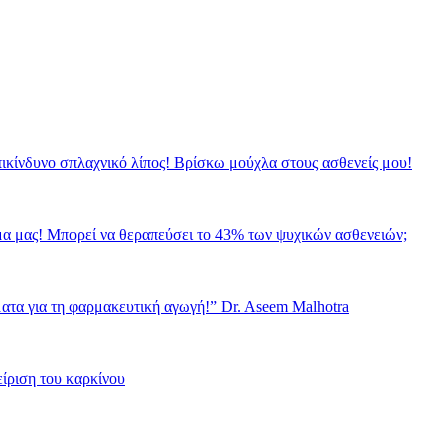
επικίνδυνο σπλαχνικό λίπος! Βρίσκω μούχλα στους ασθενείς μου!
ώμα μας! Μπορεί να θεραπεύσει το 43% των ψυχικών ασθενειών;
ματα για τη φαρμακευτική αγωγή!” Dr. Aseem Malhotra
είριση του καρκίνου