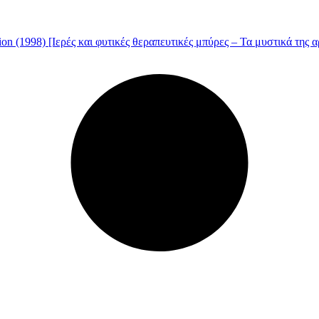
tion (1998) [Ιερές και φυτικές θεραπευτικές μπύρες – Τα μυστικά της 