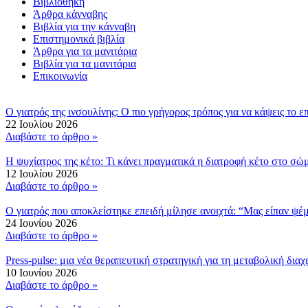
Βιβλιοθήκη
Άρθρα κάνναβης
Βιβλία για την κάνναβη
Επιστημονικά βιβλία
Άρθρα για τα μανιτάρια
Βιβλία για τα μανιτάρια
Επικοινωνία
Ο γιατρός της ινσουλίνης: Ο πιο γρήγορος τρόπος για να κάψεις το 
22 Ιουλίου 2026
Διαβάστε το άρθρο »
Η ψυχίατρος της κέτο: Τι κάνει πραγματικά η διατροφή κέτο στο σ
12 Ιουλίου 2026
Διαβάστε το άρθρο »
Ο γιατρός που αποκλείστηκε επειδή μίλησε ανοιχτά: “Μας είπαν ψέ
24 Ιουνίου 2026
Διαβάστε το άρθρο »
Press-pulse: μια νέα θεραπευτική στρατηγική για τη μεταβολική διαχ
10 Ιουνίου 2026
Διαβάστε το άρθρο »