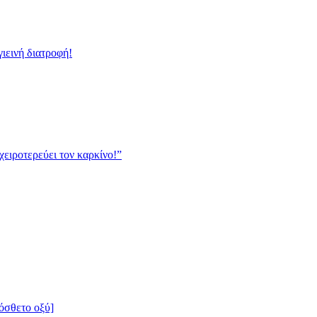
γιεινή διατροφή!
χειροτερεύει τον καρκίνο!”
ρόσθετο οξύ]